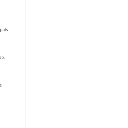
pais
do,
a