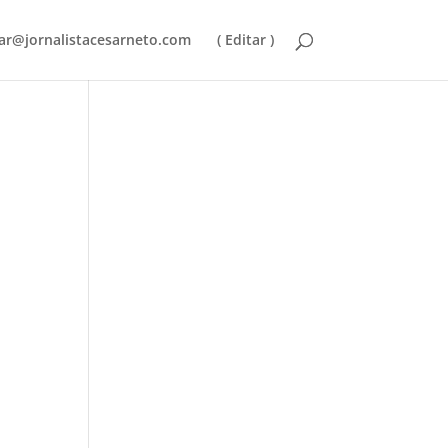
ar@jornalistacesarneto.com
( Editar )