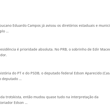
ucano Eduardo Campos já avisou os diretórios estaduais e munici
mplo …
esidência é prioridade absoluta. No PRB, o sobrinho de Edir Mace
rnador.
história do PT e do PSDB, o deputado federal Edson Aparecido (Cas
 o deputado …
inda trotskista, então mudou quase tudo na interpretação da
storiador Edson …