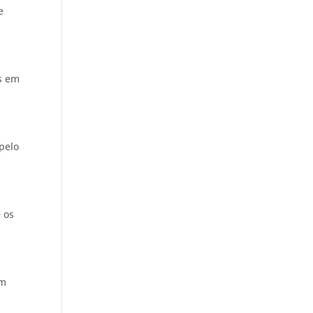
e
s em
pelo
e os
Em