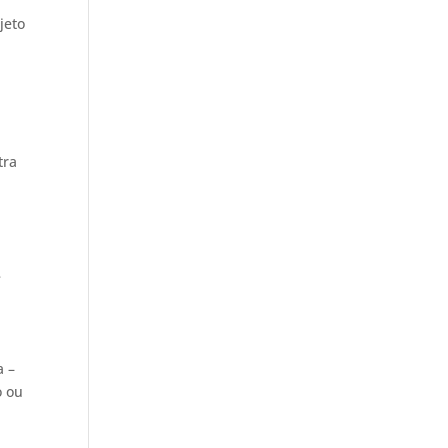
jeto
e
tra
a
e
a –
o ou