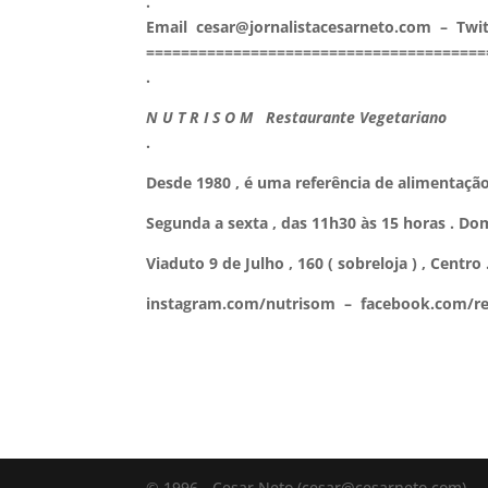
.
Email cesar@jornalistacesarneto.com – Twi
=======================================
.
N U T R I S O M Restaurante Vegetariano
.
Desde 1980 , é uma referência de alimentação
Segunda a sexta , das 11h30 às 15 horas . Dom
Viaduto 9 de Julho , 160 ( sobreloja ) , Centro
instagram.com/nutrisom – facebook.com/r
© 1996 - Cesar Neto (cesar@cesarneto.com)