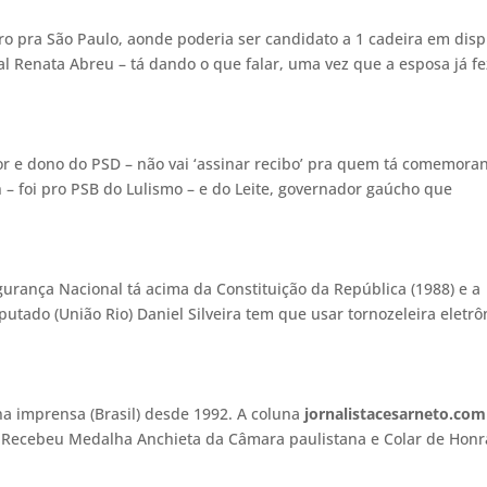
ro pra São Paulo, aonde poderia ser candidato a 1 cadeira em dis
 Renata Abreu – tá dando o que falar, uma vez que a esposa já fe
or e dono do PSD – não vai ‘assinar recibo’ pra quem tá comemora
in – foi pro PSB do Lulismo – e do Leite, governador gaúcho que
gurança Nacional tá acima da Constituição da República (1988) e a
utado (União Rio) Daniel Silveira tem que usar tornozeleira eletrô
a na imprensa (Brasil) desde 1992. A coluna
jornalistacesarneto.com
s. Recebeu Medalha Anchieta da Câmara paulistana e Colar de Honr