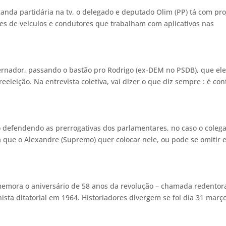
nda partidária na tv, o delegado e deputado Olim (PP) tá com pro
ões de veículos e condutores que trabalham com aplicativos nas
ernador, passando o bastão pro Rodrigo (ex-DEM no PSDB), que el
eleição. Na entrevista coletiva, vai dizer o que diz sempre : é con
o defendendo as prerrogativas dos parlamentares, no caso o coleg
ira que o Alexandre (Supremo) quer colocar nele, ou pode se omitir 
omemora o aniversário de 58 anos da revolução – chamada redentor
ta ditatorial em 1964. Historiadores divergem se foi dia 31 març