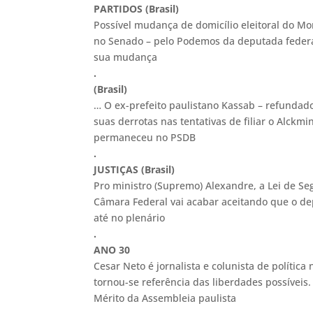
PARTIDOS (Brasil)
Possível mudança de domicílio eleitoral do Mo
no Senado – pelo Podemos da deputada federal
sua mudança
.
(Brasil)
… O ex-prefeito paulistano Kassab – refundad
suas derrotas nas tentativas de filiar o Alckm
permaneceu no PSDB
.
JUSTIÇAS (Brasil)
Pro ministro (Supremo) Alexandre, a Lei de Se
Câmara Federal vai acabar aceitando que o dep
até no plenário
.
ANO 30
Cesar Neto é jornalista e colunista de polític
tornou-se referência das liberdades possívei
Mérito da Assembleia paulista