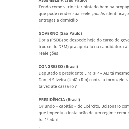
ASSEMBLEIA (São Paulo)
Tendo como vitrine ter pintado bem na propaga
que pode render sua reeleição. As identificaç
entregas a domicílio
.
GOVERNO (São Paulo)
Doria (PSDB) se despede hoje do cargo de gov
trouxe do DEM) pra apoiá-lo na candidatura à re
reeleições
.
CONGRESSO (Brasil)
Deputado e presidente Lira (PP – AL) tá mesm
Daniel Silveira (União Rio) contra a tornozele
talvez até cassá-lo ?
.
PRESIDÊNCIA (Brasil)
Oriundo – capitão – do Exército, Bolsonaro c
que impediu a instalação de um regime comunis
foi 1º abril
.