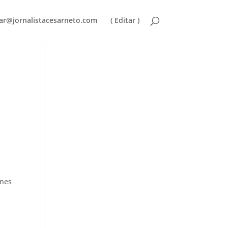
ar@jornalistacesarneto.com
( Editar )
unes