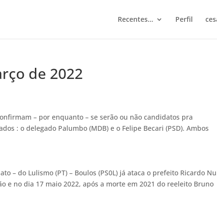
Recentes…
Perfil
ces
arço de 2022
 confirmam – por enquanto – se serão ou não candidatos pra
dos : o delegado Palumbo (MDB) e o Felipe Becari (PSD). Ambos
to – do Lulismo (PT) – Boulos (PS0L) já ataca o prefeito Ricardo N
ão e no dia 17 maio 2022, após a morte em 2021 do reeleito Bruno