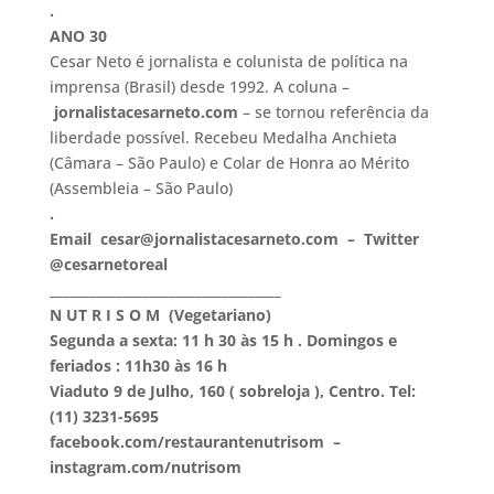
.
ANO 30
Cesar Neto é jornalista e colunista de política na
imprensa (Brasil) desde 1992. A coluna –
jornalistacesarneto.com
– se tornou referência da
liberdade possível. Recebeu Medalha Anchieta
(Câmara – São Paulo) e Colar de Honra ao Mérito
(Assembleia – São Paulo)
.
Email cesar@jornalistacesarneto.com – Twitter
@cesarnetoreal
___________________________________
N UT R I S O M (Vegetariano)
Segunda a sexta: 11 h 30 às 15 h . Domingos e
feriados : 11h30 às 16 h
Viaduto 9 de Julho, 160 ( sobreloja ), Centro. Tel:
(11) 3231-5695
facebook.com/restaurantenutrisom –
instagram.com/nutrisom
_______________________________________