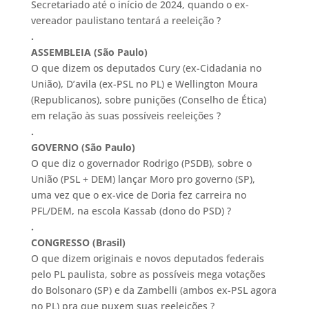
Secretariado até o início de 2024, quando o ex-
vereador paulistano tentará a reeleição ?
.
ASSEMBLEIA (
São Paulo)
O que dizem os deputados Cury (ex-Cidadania no
União), D’avila (ex-PSL no PL) e Wellington Moura
(Republicanos), sobre punições (Conselho de Ética)
em relação às suas possíveis reeleições ?
.
GOVERNO (São Paulo)
O que diz o governador Rodrigo (PSDB), sobre o
União (PSL + DEM) lançar Moro pro governo (SP),
uma vez que o ex-vice de Doria fez carreira no
PFL/DEM, na escola Kassab (dono do PSD) ?
.
CONGRESSO (Brasil)
O que dizem originais e novos deputados federais
pelo PL paulista, sobre as possíveis mega votações
do Bolsonaro (SP) e da Zambelli (ambos ex-PSL agora
no PL) pra que puxem suas reeleições ?