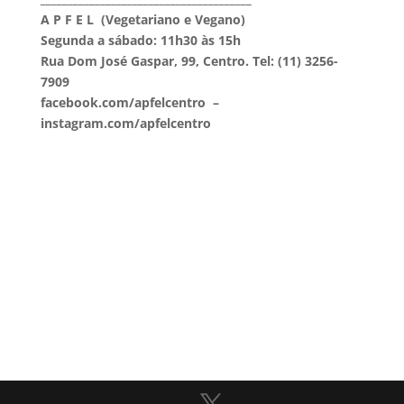
A P F E L (Vegetariano e Vegano)
S
egunda a sábado: 11h30 às 15h
Rua Dom José Gaspar, 99, C
entro. Tel: (11) 3256-
7909
facebook.com/apfelcentro –
instagram.com/apfelcentro