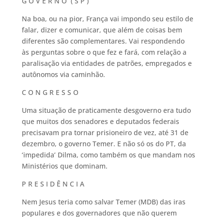
G O V E R N O ( S P )
Na boa, ou na pior, França vai impondo seu estilo de
falar, dizer e comunicar, que além de coisas bem
diferentes são complementares. Vai respondendo
às perguntas sobre o que fez e fará, com relação a
paralisação via entidades de patrões, empregados e
autônomos via caminhão.
C O N G R E S S O
Uma situação de praticamente desgoverno era tudo
que muitos dos senadores e deputados federais
precisavam pra tornar prisioneiro de vez, até 31 de
dezembro, o governo Temer. E não só os do PT, da
‘impedida’ Dilma, como também os que mandam nos
Ministérios que dominam.
P R E S I D Ê N C I A
Nem Jesus teria como salvar Temer (MDB) das iras
populares e dos governadores que não querem