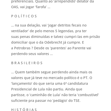
preferenciais. Quanto ao ‘arrependido’ delator da
OAS, vai jogar ‘farofa’ …
P O L Í T I C O S
… na sua delação, vai ‘jogar detritos fecais no
ventilador’ de pelo menos 5 legendas, pra ter
suas penas diminuídas e talvez cumpri-las em prisão
domiciliar que o da Odebrecht já cumpre. E
a Petrobras ? Desde os ‘parentes’ ao Parente vai
perdendo seus valores …
B R A S I L E I R O S
… Quem também segue perdendo ainda mais os
valores que já teve no mercado político é o PT. O
‘lançamento’ do que seria uma 6ª candidatura
Presidencial de Lula não partiu. Ainda que
partisse, o ‘caminhão de Lula’ não teria ‘combustível’
suficiente pra passar no ‘pedágio’ do TSE.
H I S T Ó R I A S