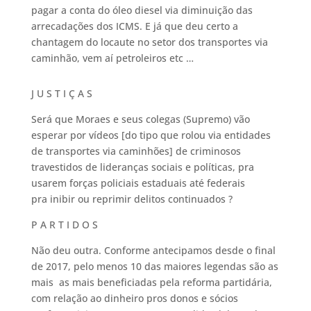
pagar a conta do óleo diesel via diminuição das
arrecadações dos ICMS. E já que deu certo a
chantagem do locaute no setor dos transportes via
caminhão, vem aí petroleiros etc …
J U S T I Ç A S
Será que Moraes e seus colegas (Supremo) vão
esperar por vídeos [do tipo que rolou via entidades
de transportes via caminhões] de criminosos
travestidos de lideranças sociais e políticas, pra
usarem forças policiais estaduais até federais
pra inibir ou reprimir delitos continuados ?
P A R T I D O S
Não deu outra. Conforme antecipamos desde o final
de 2017, pelo menos 10 das maiores legendas são as
mais as mais beneficiadas pela reforma partidária,
com relação ao dinheiro pros donos e sócios