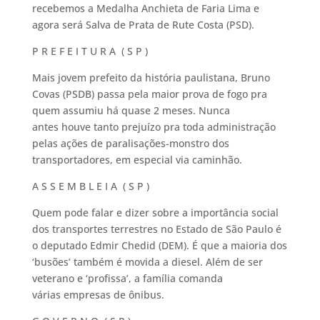
recebemos a Medalha Anchieta de Faria Lima e
agora será Salva de Prata de Rute Costa (PSD).
P R E F E I T U R A ( S P )
Mais jovem prefeito da história paulistana, Bruno
Covas (PSDB) passa pela maior prova de fogo pra
quem assumiu há quase 2 meses. Nunca
antes houve tanto prejuízo pra toda administração
pelas ações de paralisações-monstro dos
transportadores, em especial via caminhão.
A S S E M B L E I A ( S P )
Quem pode falar e dizer sobre a importância social
dos transportes terrestres no Estado de São Paulo é
o deputado Edmir Chedid (DEM). É que a maioria dos
‘busões’ também é movida a diesel. Além de ser
veterano e ‘profissa’, a família comanda
várias empresas de ônibus.