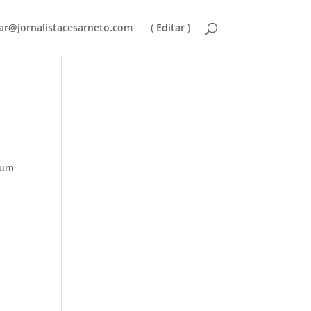
ar@jornalistacesarneto.com
( Editar )
 um