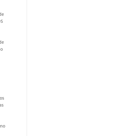
de
OS
de
ao
sos
as
ano