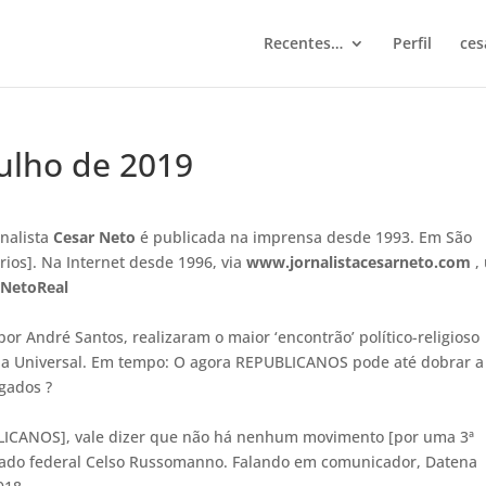
Recentes…
Perfil
ces
julho de 2019
rnalista
Cesar Neto
é publicada na imprensa desde 1993. Em São
ários]. Na Internet desde 1996, via
www.jornalistacesarneto.com
,
NetoReal
or André Santos, realizaram o maior ‘encontrão’ político-religioso
ja Universal. Em tempo: O agora REPUBLICANOS pode até dobrar a
igados ?
LICANOS], vale dizer que não há nenhum movimento [por uma 3ª
utado federal Celso Russomanno. Falando em comunicador, Datena