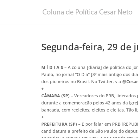
Segunda-feira, 29 de 
M Í D I A S –
A coluna [diária] de política do jo
Paulo, no jornal “O Dia” [3º mais antigo dos di
dos pioneiros no Brasil. No Twitter, via
@Cesar
+
CÂMARA (SP)
–
Vereadores do PRB, liderados p
durante a comemoração pelos 42 anos da Igre
bancada, com reeleitos; eleitos e eleitas. Tão l
+
PREFEITURA (SP) –
E por falar em PRB [REPUB
candidatura a prefeito de São Paulo] do dep