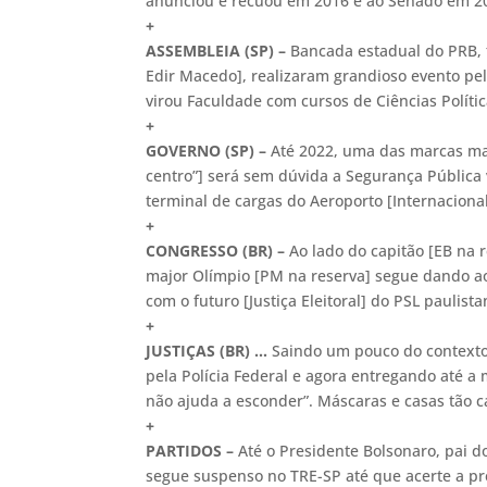
anunciou e recuou em 2016 e ao Senado em
+
ASSEMBLEIA (SP) –
Bancada estadual do PRB, 
Edir Macedo], realizaram grandioso evento pe
virou Faculdade com cursos de Ciências Políti
+
GOVERNO (SP) –
Até 2022, uma das marcas mai
centro”] será sem dúvida a Segurança Pública 
terminal de cargas do Aeroporto [Internaciona
+
CONGRESSO (BR) –
Ao lado do capitão [EB na 
major Olímpio [PM na reserva] segue dando a
com o futuro [Justiça Eleitoral] do PSL paulista
+
JUSTIÇAS (BR) …
Saindo um pouco do contexto 
pela Polícia Federal e agora entregando até 
não ajuda a esconder”. Máscaras e casas tão 
+
PARTIDOS –
Até o Presidente Bolsonaro, pai d
segue suspenso no TRE-SP até que acerte a pre