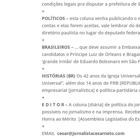
condições legais pra disputar a prefeitura de
+
POLÍTICOS –
esta coluna venha publicando o m
contas e elas forem aceitas, vale lembrar do d
diretório paulista no lugar do deputado feder
+
BRASILEIROS –
… que deve assumir a Embaixad
candidatos o Príncipe Luiz de Orleans e Brag
‘grande Irmão’ de Eduardo Bolsonaro em São Pa
+
HISTÓRIAS (BR)
Os 42 anos da Igreja Universal
Universal”, além dos 14 anos de PRB [REPUBLIC
empresarial [jornalística] e política-partidári
+
E D I T O R –
A coluna [diária] de política do jo
possíveis no jornalismo e na imprensa. Receb
Honra ao Mérito [Assembleia Legislativa do Es
+
EMAIL
cesar@jornalistacesarneto.com