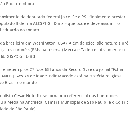
 São Paulo, embora …
ovimento da deputada federal Joice. Se o PSL finalmente prestar
eputado [líder na ALESP] Gil Diniz – que pode e deve assumir o
al Eduardo Bolsonaro, …
a brasileira em Washington (USA). Além da Joice, são naturais pré
ança; os coronéis (PMs na reserva) Mecca e Tadeu e obviamente o
ulo (SP): Gil Diniz
 remetem pros 27 [dos 65] anos da Record (tv) e do jornal “Folha
ANOS]. Aos 74 de idade, Edir Macedo está na História religiosa,
a do Brasil no mundo
rnalista
Cesar Neto
foi se tornando referencial das liberdades
eu a Medalha Anchieta [Câmara Municipal de São Paulo] e o Colar 
tado de São Paulo]