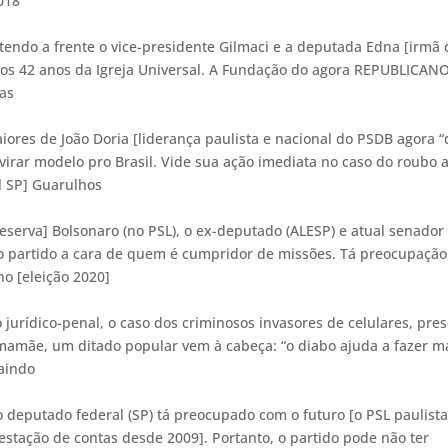
 2018
tendo a frente o vice-presidente Gilmaci e a deputada Edna [irmã 
los 42 anos da Igreja Universal. A Fundação do agora REPUBLICAN
cas
ores de João Doria [liderança paulista e nacional do PSDB agora “
virar modelo pro Brasil. Vide sua ação imediata no caso do roubo 
l SP] Guarulhos
reserva] Bolsonaro (no PSL), o ex-deputado (ALESP) e atual senador
o partido a cara de quem é cumpridor de missões. Tá preocupação
no [eleição 2020]
jurídico-penal, o caso dos criminosos invasores de celulares, pre
a mamãe, um ditado popular vem à cabeça: “o diabo ajuda a fazer m
caindo
o deputado federal (SP) tá preocupado com o futuro [o PSL paulist
stação de contas desde 2009]. Portanto, o partido pode não ter