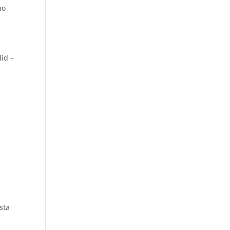
no
id –
sta