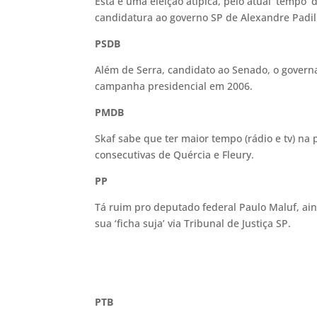
Esta é uma eleição atípica, pelo atual ‘tempo’ 
candidatura ao governo SP de Alexandre Padi
PSDB
Além de Serra, candidato ao Senado, o gover
campanha presidencial em 2006.
PMDB
Skaf sabe que ter maior tempo (rádio e tv) na 
consecutivas de Quércia e Fleury.
PP
Tá ruim pro deputado federal Paulo Maluf, ai
sua ‘ficha suja’ via Tribunal de Justiça SP.
PTB