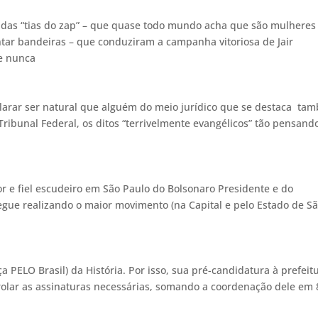
adas “tias do zap” – que quase todo mundo acha que são mulhere
tar bandeiras – que conduziram a campanha vitoriosa de Jair
ue nunca
eclarar ser natural que alguém do meio jurídico que se destaca ta
ribunal Federal, os ditos “terrivelmente evangélicos” tão pensand
 e fiel escudeiro em São Paulo do Bolsonaro Presidente e do
gue realizando o maior movimento (na Capital e pelo Estado de S
ça PELO Brasil) da História. Por isso, sua pré-candidatura à prefeit
 rolar as assinaturas necessárias, somando a coordenação dele em 