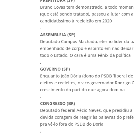
PREFEITURA (SP)
Bruno Covas tem demonstrado, a todo momento
(que está sendo tratado), passou a lutar com 
candidatíssimo à reeleição em 2020
.
ASSEMBLEIA (SP)
Deputado Campos Machado, eterno líder da ban
empenhado de corpo e espírito em não deixar 
todo o Estado. O cara é uma Fênix da política
.
GOVERNO (SP)
Enquanto João Dória (dono do PSDB ‘liberal d
eleitos e reeleitos, o vice-governador Rodri
crescimento do partido que agora domina
.
CONGRESSO (BR)
Deputado federal Aécio Neves, que presidiu a 
devida coragem de reagir às palavras do prefe
pra vê-lo fora do PSDB do Doria
.