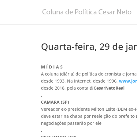
Quarta-feira, 29 de ja
M Í D I A S
A coluna (diária) de política do cronista e jorna
desde 1993. Na Internet, desde 1996,
www.jor
desde 2018,
pela conta
@
CesarNetoReal
.
CÂMARA (SP)
Vereador ex-presidente Milton Leite (DEM ex
deve estar na chapa por reeleição do prefeito
negociações passarão por ele
.