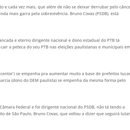
 e cada vez mais, que além de não se deixar derrubar pelo cânc
ainda mais garra pela sobrevivência. Bruno Covas (PSDB), está
cada e eterno dirigente nacional e dono estadual do PTB tá
cair a peteca do seu PTB nas eleições paulistanas e municipais e
e centor’) se empenha pra aumentar muito a base de prefeitos tuca
go Garcia (dono do DEM paulista) se empenha da mesma forma pelo
Câmara Federal e foi dirigente nacional do PSDB, não tá tendo a
ito de São Paulo, Bruno Covas, que voltou a dizer que seguirá luta