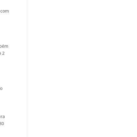
s com
mbém
o 2
ão
ura
80