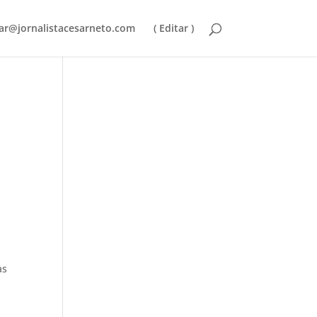
ar@jornalistacesarneto.com
( Editar )
as