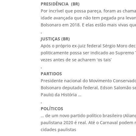
PRESIDÊNCIA (BR)
Por incrível que possa pareça, foram as cham
idade avançada que não tem pegada pra levan
Bolsonaro em 2018. E elas estão mais vivas q
.
JUSTIÇAS (BR)
Após o próprio ex-juiz federal Sérgio Moro d
politicamente possa ser indicado ao Supremo T
vezes antes de se acharem ‘os tais’
.
PARTIDOS
Presidente nacional do Movimento Conservador
Bolsonaro deputado federal, Edson Salomão se
Paulo) da História …
.
POLÍTICOS
… de um novo partido político brasileiro (Alian
paulistana 2020 é real. Até o Carnaval podem
cidades paulistas