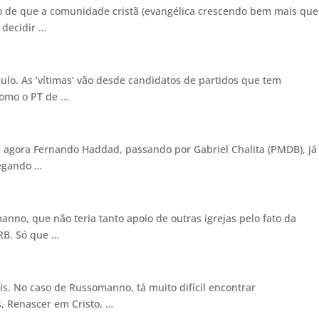
to de que a comunidade cristã (evangélica crescendo bem mais que
ai decidir …
lo. As ‘vítimas’ vão desde candidatos de partidos que tem
omo o PT de …
e agora Fernando Haddad, passando por Gabriel Chalita (PMDB), já
chegando …
anno, que não teria tanto apoio de outras igrejas pelo fato da
PRB. Só que …
eis. No caso de Russomanno, tá muito difícil encontrar
s, Renascer em Cristo, …