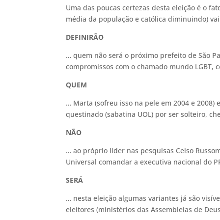
Uma das poucas certezas desta eleição é o fa
média da população e católica diminuindo) v
DEFINIRÃO
… quem não será o próximo prefeito de São Pau
compromissos com o chamado mundo LGBT, c
QUEM
… Marta (sofreu isso na pele em 2004 e 2008) 
questinado (sabatina UOL) por ser solteiro, 
NÃO
… ao próprio líder nas pesquisas Celso Russom
Universal comandar a executiva nacional do 
SERÁ
… nesta eleição algumas variantes já são visív
eleitores (ministérios das Assembleias de Deu