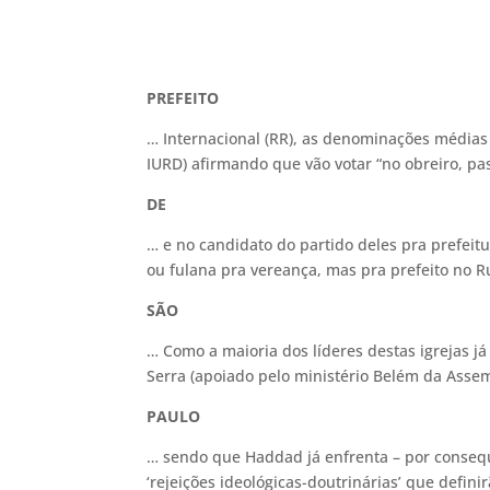
PREFEITO
… Internacional (RR), as denominações médias
IURD) afirmando que vão votar “no obreiro, pa
DE
… e no candidato do partido deles pra prefeitu
ou fulana pra vereança, mas pra prefeito 
SÃO
… Como a maioria dos líderes destas igrejas j
Serra (apoiado pelo ministério Belém da Asse
PAULO
… sendo que Haddad já enfrenta – por conseq
‘rejeições ideológicas-doutrinárias’ que definir