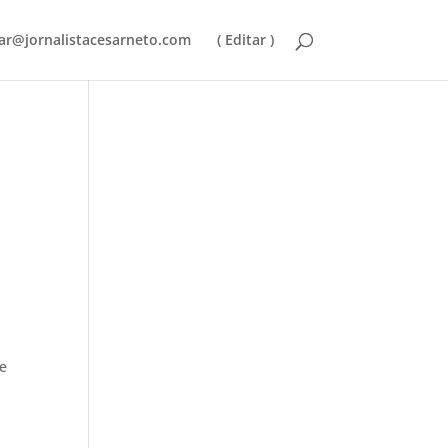
ar@jornalistacesarneto.com
( Editar )
de