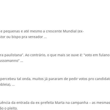
 e pequenas e até mesmo a crescente Mundial (ex-
stor ou bispo pra vereador …
ra paulistana”. Ao contrário, o que mais se ouve é: “voto em fulano
no Russomanno” …
á percebeu tal onda, muitos já pararam de pedir votos pro candidat
mbleia), …
uência da entrada da ex-prefeita Marta na campanha – as mesma
ão o pleito.