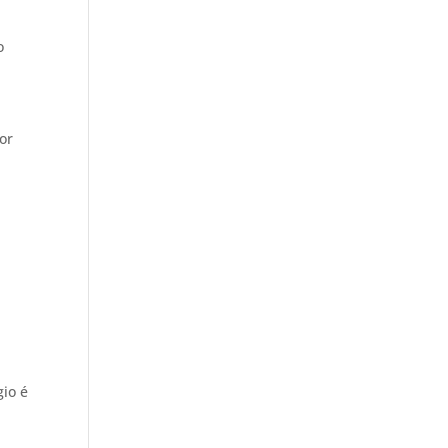
o
or
gio é