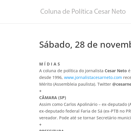
Sábado, 28 de novem
M Í D I A S
A coluna de política do jornalista
Cesar Neto
é
desde 1996,
www.jornalistacesarneto.com
rec
Mérito (Assembleia paulista). Twitter
@cesarne
+
CÂMARA (SP)
Assim como Carlos Apolinário – ex-deputado (AL
ex-deputado federal Faria de Sá (ex-PTB no P
vereador. Pode até se tornar Secretário munic
+