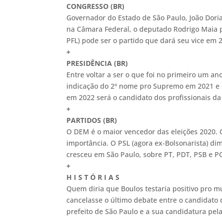
CONGRESSO (BR)
Governador do Estado de São Paulo, João Doria 
na Câmara Federal, o deputado Rodrigo Maia pr
PFL) pode ser o partido que dará seu vice em 
+
PRESIDÊNCIA (BR)
Entre voltar a ser o que foi no primeiro um a
indicação do 2º nome pro Supremo em 2021 e co
em 2022 será o candidato dos profissionais da 
+
PARTIDOS (BR)
O DEM é o maior vencedor das eleições 2020. 
importância. O PSL (agora ex-Bolsonarista) di
cresceu em São Paulo, sobre PT, PDT, PSB e P
+
H I S T Ó R I A S
Quem diria que Boulos testaria positivo pro mu
cancelasse o último debate entre o candidato 
prefeito de São Paulo e a sua candidatura pel