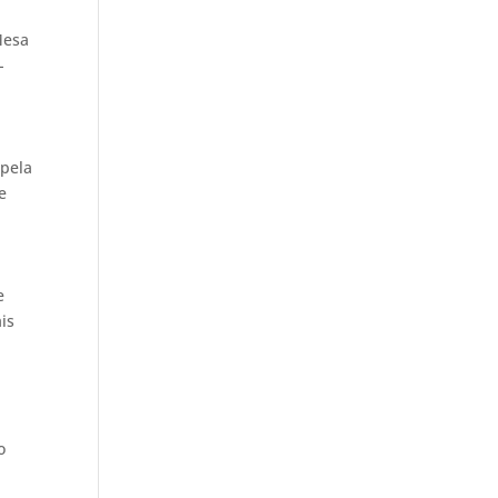
Mesa
-
 pela
e
e
is
o