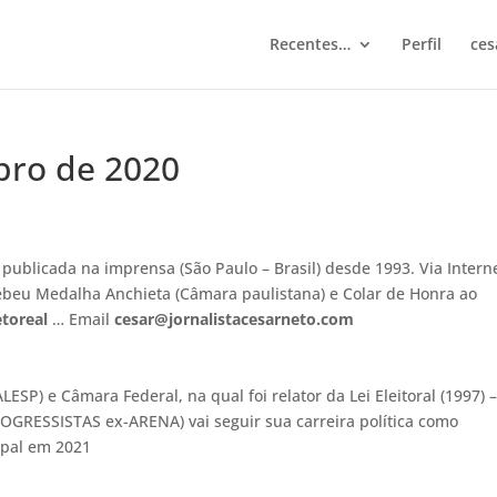
Recentes…
Perfil
ces
bro de 2020
 publicada na imprensa (São Paulo – Brasil) desde 1993. Via Intern
ebeu Medalha Anchieta (Câmara paulistana) e Colar de Honra ao
toreal
… Email
cesar@jornalistacesarneto.com
ESP) e Câmara Federal, na qual foi relator da Lei Eleitoral (1997) –
ROGRESSISTAS ex-ARENA) vai seguir sua carreira política como
ipal em 2021