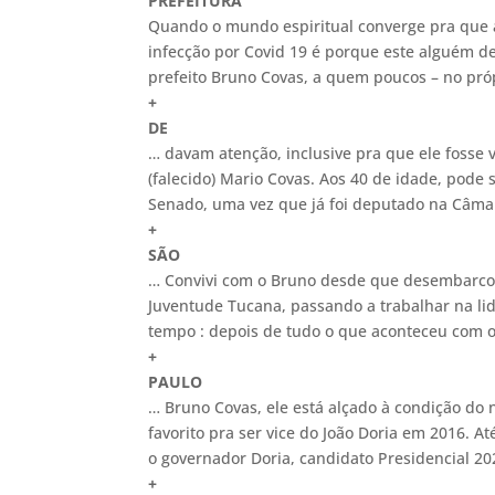
PREFEITURA
Quando o mundo espiritual converge pra que
infecção por Covid 19 é porque este alguém de
prefeito Bruno Covas, a quem poucos – no pró
+
DE
… davam atenção, inclusive pra que ele fosse
(falecido) Mario Covas. Aos 40 de idade, pod
Senado, uma vez que já foi deputado na Câmar
+
SÃO
… Convivi com o Bruno desde que desembarcou
Juventude Tucana, passando a trabalhar na l
tempo : depois de tudo o que aconteceu com o
+
PAULO
… Bruno Covas, ele está alçado à condição do n
favorito pra ser vice do João Doria em 2016. A
o governador Doria, candidato Presidencial 20
+