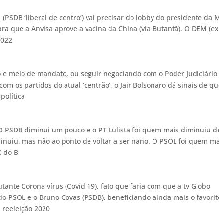
(PSDB ‘liberal de centro’) vai precisar do lobby do presidente da 
a que a Anvisa aprove a vacina da China (via Butantã). O DEM (ex
2022
no e meio de mandato, ou seguir negociando com o Poder Judiciário
m os partidos do atual ‘centrão’, o Jair Bolsonaro dá sinais de qu
política
O PSDB diminui um pouco e o PT Lulista foi quem mais diminuiu d
minuiu, mas não ao ponto de voltar a ser nano. O PSOL foi quem ma
C do B
tante Corona vírus (Covid 19), fato que faria com que a tv Globo
do PSOL e o Bruno Covas (PSDB), beneficiando ainda mais o favorit
a reeleição 2020