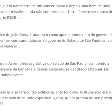
 alguém não morra de um câncer bravo e depois saia bem de uma
ve ter missões ainda não cumpridas na Terra. Parece ser o caso d
prio PSDB – …
 vice do João Doria, tratando-o como apenas como neto do governad
e sonhar com candidaturas ao governo do Estado de São Paulo ou ao
a Federal ..
 na Assembleia Legislativa do Estado de São Paulo; compondo a
iderança da bancada e depois elegendo-se deputado estadual. Em
 sobrevivente …
eto que se tornou tão político quanto foi o avô. O Bruno não era o
té isso veio do mundo espiritual. Agora, quem precisa do seu prestí
22