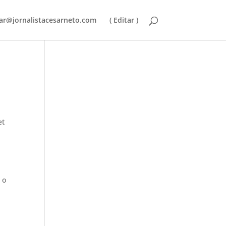
ar@jornalistacesarneto.com
( Editar )
et
 o