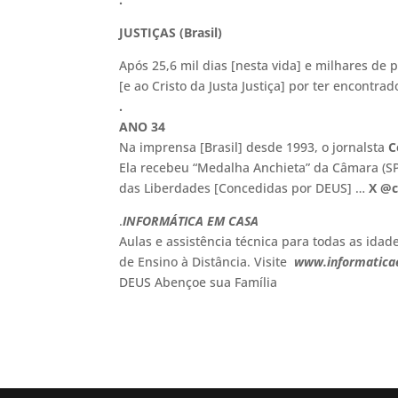
JUSTIÇAS (Brasil)
Após 25,6 mil dias [nesta vida] e milhares de 
[e ao Cristo da Justa Justiça] por ter encontrad
.
ANO 34
Na imprensa [Brasil] desde 1993, o jornalsta
C
Ela recebeu “Medalha Anchieta” da Câmara (SP
das Liberdades [Concedidas por DEUS] …
X @c
.
INFORMÁTICA EM CASA
Aulas e assistência técnica para todas as idad
de Ensino à Distância. Visite
www.informatica
DEUS Abençoe sua Família