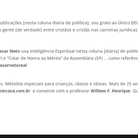
publicações [nesta coluna diária de política], sou grato ao Único D
o gente [de verdade] entre cristãos e cristãs nas carreiras jurídicas
esar Neto
usa Inteligência Espiritual nesta coluna [diária] de políti
) e “Colar de Honra ao Mérito” da Assembleia (SP) … como referênc
esarnetoreal
es. Métodos especiais para crianças, idosos e idosas. Mais de 25 a
emcasa.com.br
e converse com o professor
William F. Henrique
. Q