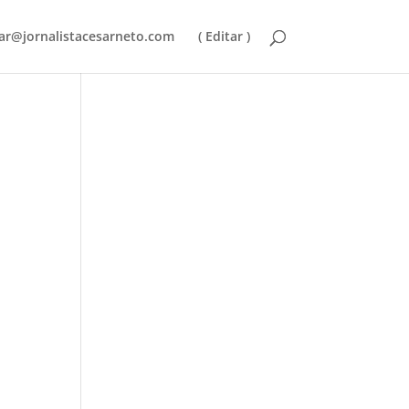
ar@jornalistacesarneto.com
( Editar )