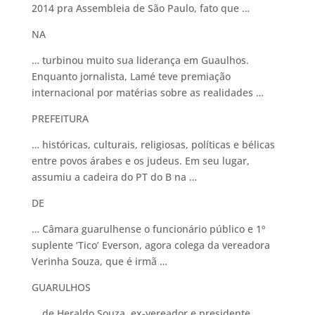
2014 pra Assembleia de São Paulo, fato que …
NA
… turbinou muito sua liderança em Guaulhos.
Enquanto jornalista, Lamé teve premiação
internacional por matérias sobre as realidades …
PREFEITURA
… históricas, culturais, religiosas, políticas e bélicas
entre povos árabes e os judeus. Em seu lugar,
assumiu a cadeira do PT do B na …
DE
… Câmara guarulhense o funcionário público e 1º
suplente ‘Tico’ Everson, agora colega da vereadora
Verinha Souza, que é irmã …
GUARULHOS
… de Heraldo Souza, ex-vereador e presidente