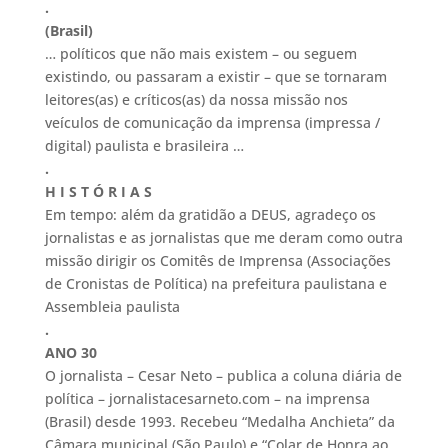
.
(Brasil)
… políticos que não mais existem – ou seguem
existindo, ou passaram a existir – que se tornaram
leitores(as) e críticos(as) da nossa missão nos
veículos de comunicação da imprensa (impressa /
digital) paulista e brasileira …
.
H I S T Ó R I A S
Em tempo: além da gratidão a DEUS, agradeço os
jornalistas e as jornalistas que me deram como outra
missão dirigir os Comitês de Imprensa (Associações
de Cronistas de Política) na prefeitura paulistana e
Assembleia paulista
.
ANO 30
O jornalista – Cesar Neto – publica a coluna diária de
política – jornalistacesarneto.com – na imprensa
(Brasil) desde 1993. Recebeu “Medalha Anchieta” da
Câmara municipal (São Paulo) e “Colar de Honra ao