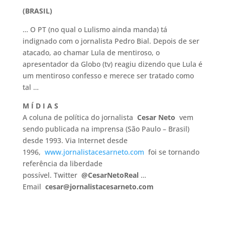
(BRASIL)
… O PT (no qual o Lulismo ainda manda) tá
indignado com o jornalista Pedro Bial. Depois de ser
atacado, ao chamar Lula de mentiroso, o
apresentador da Globo (tv) reagiu dizendo que Lula é
um mentiroso confesso e merece ser tratado como
tal …
M
Í D I A S
A coluna de política do jornalista
Cesar Neto
vem
sendo publicada na imprensa (São Paulo – Brasil)
desde 1993. Via Internet desde
1996,
www.jornalistacesarneto.com
foi se tornando
referência da liberdade
possível. Twitter
@CesarNetoReal
…
Email
cesar@jornalistacesarneto.com