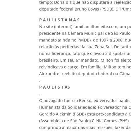
tempo: Doria diz que não disputará a reeleição
deputado federal Bruno Covas (PSDB). E Trump 
P A U L I S T A N A S
No site (internet) familiamiltonleite.com, um
presidente na Câmara Municipal de São Paulo. 
mandato (ainda no PMDB), de 1997 a 2000, que
relação às periferias da sua Zona Sul. De tant
numa liderança, fato que o levou a disputar 
brasileiro. Em seu 6º mandato, Milton foi elei
reivindicava o cargo. Em família, Milton tem h
Alexandre, reeleito deputado federal na Câma
.
P A U L I S T AS
.
O advogado Laércio Benko, ex-vereador paulist
Humanista da Solidariedade; ex-vereador na C
Geraldo Alckmin (PSDB) está pré-candidato à
(Assembleia de São Paulo) Clélia Gomes (PHS). E
cumprindo a maior das suas missões: fazer da