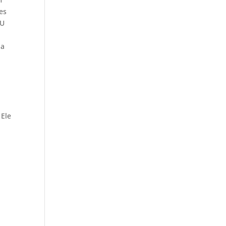
es
NU
ja
 Ele