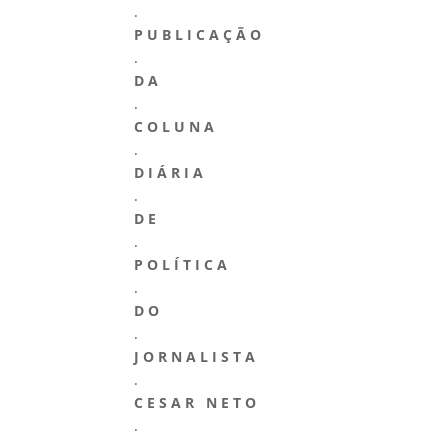
.
P U B L I C A Ç Ã O
.
D A
.
C O L U N A
.
D I Á R I A
.
D E
.
P O L Í T I C A
.
D O
.
J O R N A L I S T A
.
C E S A R
N E T O
.