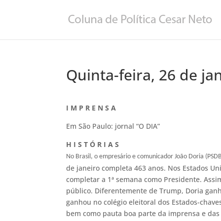
Quinta-feira, 26 de ja
I M P R E N S A
Em São Paulo: jornal “O DIA”
H I S T Ó R I A S
No Brasil, o empresário e comunicador João Doria (PSD
de janeiro completa 463 anos. Nos Estados Un
completar a 1ª semana como Presidente. Assi
público. Diferentemente de Trump, Doria ganh
ganhou no colégio eleitoral dos Estados-chaves
bem como pauta boa parte da imprensa e das 