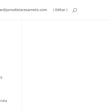
ar@jornalistacesarneto.com
( Editar )
25
trata