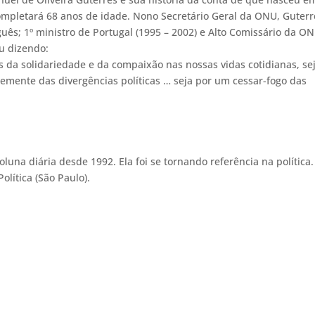
completará 68 anos de idade. Nono Secretário Geral da ONU, Guterr
uguês; 1º ministro de Portugal (1995 – 2002) e Alto Comissário da O
u dizendo:
s da solidariedade e da compaixão nas nossas vidas cotidianas, se
emente das divergências políticas … seja por um cessar-fogo das
luna diária desde 1992. Ela foi se tornando referência na política.
olítica (São Paulo).