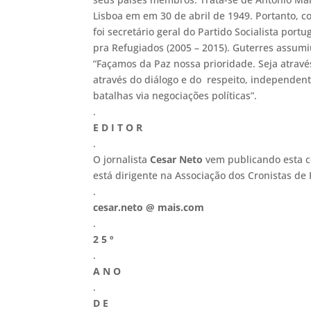
Lisboa em em 30 de abril de 1949. Portanto, 
foi secretário geral do Partido Socialista port
pra Refugiados (2005 – 2015). Guterres assumi
“Façamos da Paz nossa prioridade. Seja atravé
através do diálogo e do respeito, independent
batalhas via negociações políticas”.
.
E D I T O R
.
O jornalista
Cesar Neto
vem publicando esta co
está dirigente na Associação dos Cronistas de P
.
cesar.neto @ mais.com
.
2 5 º
.
A N O
.
D E