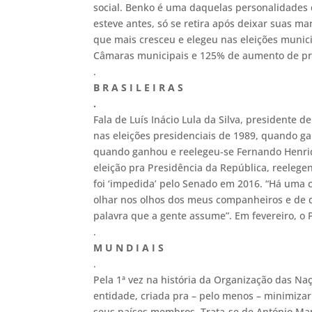
social. Benko é uma daquelas personalidades
esteve antes, só se retira após deixar suas m
que mais cresceu e elegeu nas eleições munic
Câmaras municipais e 125% de aumento de pref
.
B R A S I L E I R A S
.
Fala de Luís Inácio Lula da Silva, presidente 
nas eleições presidenciais de 1989, quando ga
quando ganhou e reelegeu-se Fernando Henriq
eleição pra Presidência da República, reeleg
foi ‘impedida’ pelo Senado em 2016. “Há uma 
olhar nos olhos dos meus companheiros e de d
palavra que a gente assume”. Em fevereiro, o 
.
M U N D I A I S
.
Pela 1ª vez na história da Organização das N
entidade, criada pra – pelo menos – minimizar 
seus países membros. Trata-se de António Man