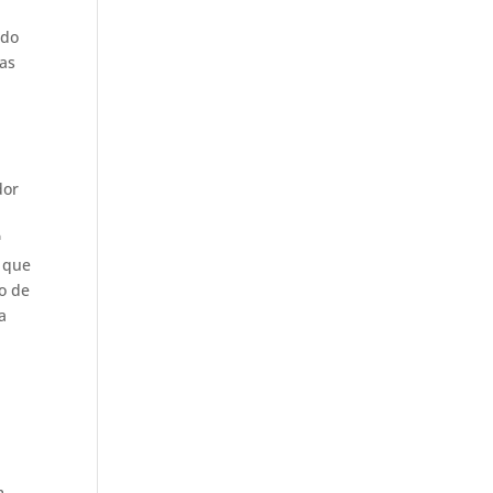
ido
nas
dor
ª
a que
o de
a
m