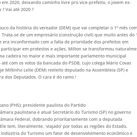
 em 2020, deixando caminho livre pro vice-prefeito, o jovem ex-
? Vai até 2020 ?
 pouco da história do vereador (DEM) que vai completar o 1º mês co
Trata-se de um empresário (construção civil) que muito antes do 
 era inconformado com a falta de prioridade dos prefeitos em
o participar em protestos e ações, Milton se transformou naturalm
uma cadeira no maior e mais importante parlamento municipal
to até com os votos da bancada do PSDB, cujo colega Mário Covas
oje Miltinho Leite (DEM) reeleito deputado na Assembleia (SP) e
ra dos Deputados. O cara é do ramo !
ano (PHS); presidente paulista do Partido
âmara paulistana e atual Secretário do Turismo (SP) no governo
 Câmara Federal, dobrando prioritariamente com a deputada
le tem, literalmente, ‘viajado’ por todas as regiões do Estado,
 indústria do Turismo um fator de desenvolvimento econômico e