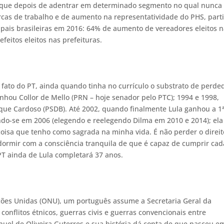
 que depois de adentrar em determinado segmento no qual nunca
arcas de trabalho e de aumento na representatividade do PHS, part
ipais brasileiras em 2016: 64% de aumento de vereadores eleitos 
eitos eleitos nas prefeituras.
de fato do PT, ainda quando tinha no currículo o substrato de perde
nhou Collor de Mello (PRN – hoje senador pelo PTC); 1994 e 1998,
ue Cardoso (PSDB). Até 2002, quando finalmente Lula ganhou a 1
endo-se em 2006 (elegendo e reelegendo Dilma em 2010 e 2014); el
coisa que tenho como sagrada na minha vida. É não perder o direit
ormir com a consciência tranquila de que é capaz de cumprir cad
PT ainda de Lula completará 37 anos.
ações Unidas (ONU), um português assume a Secretaria Geral da
conflitos étnicos, guerras civis e guerras convencionais entre
uel de Oliveira Guterres e sua história dá conta de que nasceu e