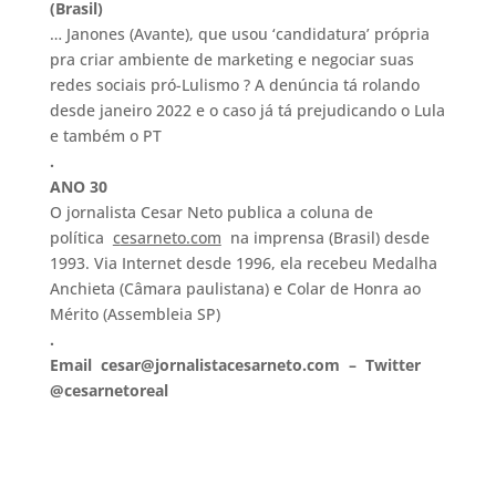
(Brasil)
… Janones (Avante), que usou ‘candidatura’ própria
pra criar ambiente de marketing e negociar suas
redes sociais pró-Lulismo ? A denúncia tá rolando
desde janeiro 2022 e o caso já tá prejudicando o Lula
e também o PT
.
ANO 30
O jornalista Cesar Neto publica a coluna de
política
c
esarneto.com
na imprensa (Brasil) desde
1993. Via Internet desde 1996, ela recebeu Medalha
Anchieta (Câmara paulistana) e Colar de Honra ao
Mérito (Assembleia SP)
.
Email cesar@jornalistacesarneto.com – Twitter
@cesarnetoreal