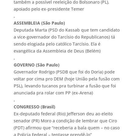
também a possível reeleição do Bolsonaro (PL),
apoiado pelo ex-presidente Temer
.
ASSEMBLEIA (São Paulo)
Deputada Marta (PSD do Kassab que tem candidato
a vice-governador do Tarcísio do Republicanos) tá
sendo elogiada pelo católico Tarcísio. Ela é
evangélica da Assembleia de Deus (Belém)
.
GOVERNO (São Paulo)
Governador Rodrigo (PSDB que foi do Doria) pode
voltar por cima pro DEM (hoje União pela fusão com
PSL), levando tucanos pra turbinar a fusão que foi
anunciada pra rolar com PP (ex-Arena)
.
CONGRESSO (Brasil)
Ex-deputado federal (Rio) Jefferson deu ao eleito
senador (PR) Moro a condição de lembrar que Ciro
(PDT) afirmou que “receberia a bala quem – no caso
a Policia Federal – tentasse prendê-lo”