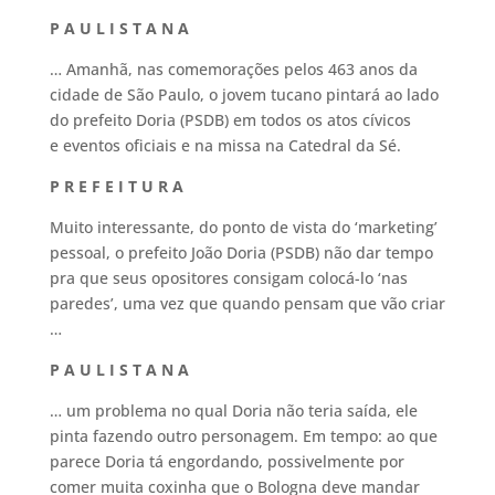
P A U L I S T A N A
… Amanhã, nas comemorações pelos 463 anos da
cidade de São Paulo, o jovem tucano pintará ao lado
do prefeito Doria (PSDB) em todos os atos cívicos
e eventos oficiais e na missa na Catedral da Sé.
P R E F E I T U R A
Muito interessante, do ponto de vista do ‘marketing’
pessoal, o prefeito João Doria (PSDB) não dar tempo
pra que seus opositores consigam colocá-lo ‘nas
paredes’, uma vez que quando pensam que vão criar
…
P A U L I S T A N A
… um problema no qual Doria não teria saída, ele
pinta fazendo outro personagem. Em tempo: ao que
parece Doria tá engordando, possivelmente por
comer muita coxinha que o Bologna deve mandar