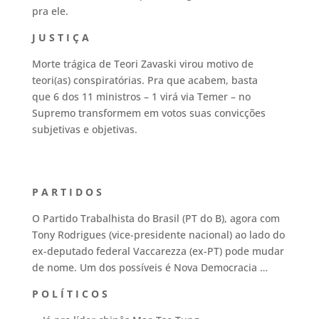
pra ele.
J U S T I Ç A
Morte trágica de Teori Zavaski virou motivo de
teori(as) conspiratórias. Pra que acabem, basta
que 6 dos 11 ministros – 1 virá via Temer – no
Supremo transformem em votos suas convicções
subjetivas e objetivas.
P A R T I D O S
O Partido Trabalhista do Brasil (PT do B), agora com
Tony Rodrigues (vice-presidente nacional) ao lado do
ex-deputado federal Vaccarezza (ex-PT) pode mudar
de nome. Um dos possíveis é Nova Democracia …
P O L Í T I C O S