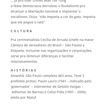
… Já pro líder chinês Mao Tse Tung
a Nova Democracia derrubou o feudalismo pra
alcançar a libertação nacional e implantar o
socialismo. Dizia: “não importa a cor do gato. Importa
que ele pegue o rato”.
C U L T U R A
Pra cerimonialista Cecília de Arruda (chefe na maior
Câmara de vereadores do Brasil – São Paulo) a
Etiqueta, inclusive nas organizações e corporações,
serve pra diminuir diferenças e facilitar
relacionamentos.
H I S T Ó R I A S
Amanhã, São Paulo completa 463 anos. Teve 2
prefeitos pretos: Paulo Lauro (1941 – indicado pelo
‘governador’ – interventor de Getúlio Vargas –
Adhemar de Barros) e Celso Pitta (1997 – 2000),
eleito por Maluf.