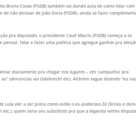
feito Bruno Covas (PSDB) também vai dando aula de como lidar com
 de não destoar de João Doria (PSDB), ainda se fazer complement
ão pra deputado, o presidente Cauê Macris (PSDB) começa a se
 pensar, falar e fazer uma política que agregue ganhos pra eleiçã
reinar diariamente pra chegar nos lugares – em ‘campanha’ pra
ui eu” (denúncias via Odebrecht etc), Alckmin segue dizendo “eu so
te Lula vier a ser preso como estão o ex-poderoso Zé Dirceu e dem
cht etc.), quem seria seu substituto pra que a legenda venha disput