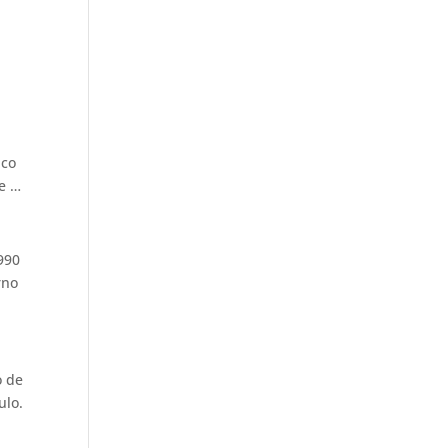
uco
ve …
990
rno
o de
ulo.