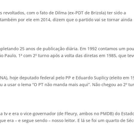
revoltados, com o fato de Dilma (ex-PDT de Brizola) ter sido a
ta também por ele em 2014, dizem que o partido vai se tornar ainda
ompletando 25 anos de publicação diária. Em 1992 contamos um po
São Paulo, 1ª com 2º turno após a volta das diretas em 1985, que te
ENA), hoje deputado federal pelo PP e Eduardo Suplicy (eleito em 1
ou a usar o lema “O PT não manda mais aqui”. Não chegou ao 2º tu
 tv e era o vice-governador (de Fleury, ambos no PMDB) do Estad
e era – e segue sendo – nosso leitor. E lá se foi um quarto de Séc