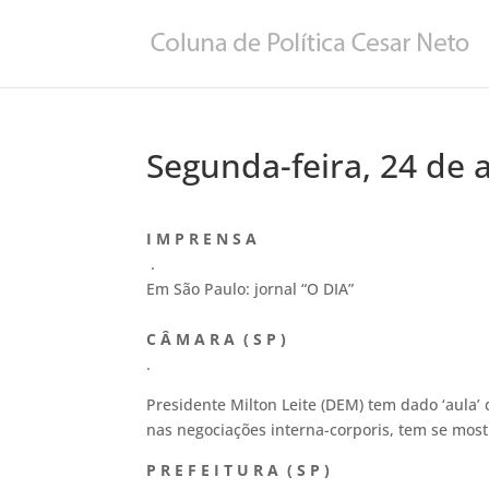
Segunda-feira, 24 de 
I M P R E N S A
.
Em São Paulo: jornal “O DIA”
C Â M A R A ( S P )
.
Presidente Milton Leite (DEM) tem dado ‘aula’
nas negociações interna-corporis, tem se mostr
P R E F E I T U R A ( S P )