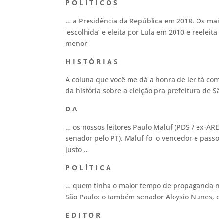
P O L Í T I C O S
… a Presidência da República em 2018. Os mais 
‘escolhida’ e eleita por Lula em 2010 e reelei
menor.
H I S T Ó R I A S
A coluna que você me dá a honra de ler tá c
da história sobre a eleição pra prefeitura de 
D A
… os nossos leitores Paulo Maluf (PDS / ex-AR
senador pelo PT). Maluf foi o vencedor e pass
justo …
P O L Í T I C A
… quem tinha o maior tempo de propaganda na
São Paulo: o também senador Aloysio Nunes, qu
E D I T O R