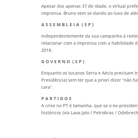
Apesar dos apenas 37 de idade, o virtual pre
imprensa. Bruno vem se dando ao luxo de além
A S S E M B L E I A ( S P )
Independentemente da sua campanha à reeleiç
relacionar com a imprensa com a habilidade de
2018.
G O V E R N O ( S P )
Enquanto os tucanos Serra e Aécio precisam t
Presidência) sem ter que a priori dizer “não f
cara”.
P A R T I D O S
A crise no PT é tamanha, que se o ex-presiden
históricos (via Lava-Jato / Petrobras / Odebre