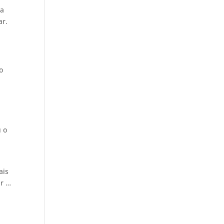
 a
ar.
o
u o
ais
ar …