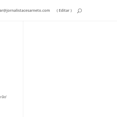
ar@jornalistacesarneto.com
( Editar )
rão’