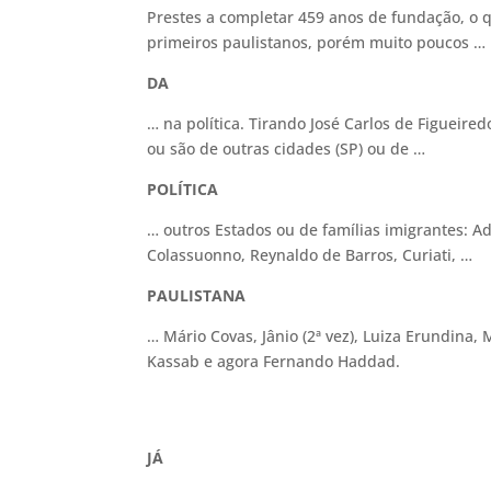
Prestes a completar 459 anos de fundação, o 
primeiros paulistanos, porém muito poucos …
DA
… na política. Tirando José Carlos de Figueire
ou são de outras cidades (SP) ou de …
POLÍTICA
… outros Estados ou de famílias imigrantes: A
Colassuonno, Reynaldo de Barros, Curiati, …
PAULISTANA
… Mário Covas, Jânio (2ª vez), Luiza Erundina, M
Kassab e agora Fernando Haddad.
JÁ