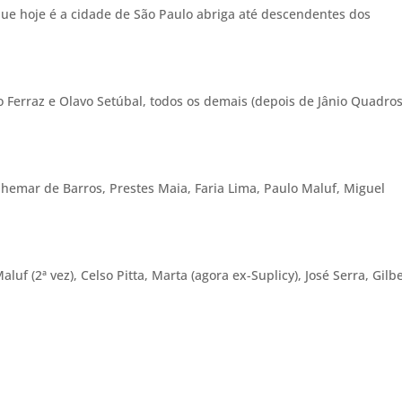
que hoje é a cidade de São Paulo abriga até descendentes dos
do Ferraz e Olavo Setúbal, todos os demais (depois de Jânio Quadros
dhemar de Barros, Prestes Maia, Faria Lima, Paulo Maluf, Miguel
aluf (2ª vez), Celso Pitta, Marta (agora ex-Suplicy), José Serra, Gilb