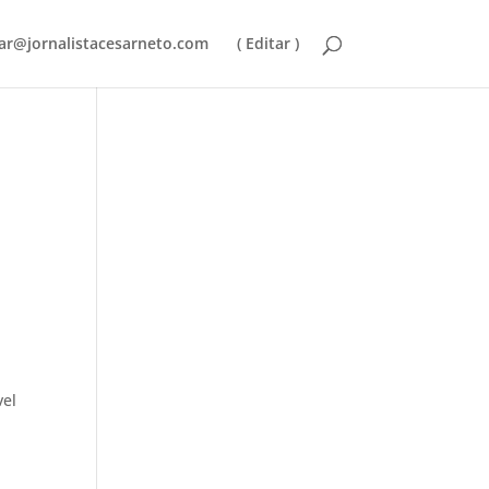
ar@jornalistacesarneto.com
( Editar )
vel