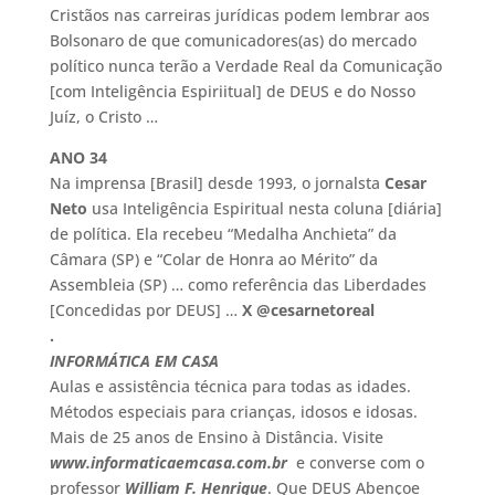
Cristãos nas carreiras jurídicas podem lembrar aos
Bolsonaro de que comunicadores(as) do mercado
político nunca terão a Verdade Real da Comunicação
[com Inteligência Espiriitual] de DEUS e do Nosso
Juíz, o Cristo …
ANO 34
Na imprensa [Brasil] desde 1993, o jornalsta
Cesar
Neto
usa Inteligência Espiritual nesta coluna [diária]
de política. Ela recebeu “Medalha Anchieta” da
Câmara (SP) e “Colar de Honra ao Mérito” da
Assembleia (SP) … como referência das Liberdades
[Concedidas por DEUS] …
X @cesarnetoreal
.
INFORMÁTICA EM CASA
Aulas e assistência técnica para todas as idades.
Métodos especiais para crianças, idosos e idosas.
Mais de 25 anos de Ensino à Distância. Visite
www.informaticaemcasa.com.br
e converse com o
professor
William F. Henrique
. Que DEUS Abençoe