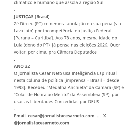
climático e humano que assola a região Sul
.
JUSTIÇAS (Brasil)
Zé Dirceu (PT) comemora anulação da sua pena [via
Lava Jato] por incompetência da Justiça Federal
[Paraná – Curitiba]. Aos 78 anos, mesma idade do
Lula (dono do PT), já pensa nas eleições 2026. Quer
voltar, por cima, pra Câmara Deputados
.
ANO 32
O jornalista Cesar Neto usa Inteligência Espiritual
nesta coluna de política [imprensa – Brasil – desde
1993]. Recebeu “Medalha Anchieta” da Câmara (SP) e
“Colar de Honra ao Mérito” da Assembleia (SP), por
usar as Liberdades Concedidas por DEUS
.
Email cesar@jornalistacesarneto.com … X
@jornalistacesarneto.com