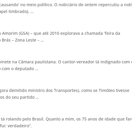
ausando’ no meio político. O noticiário de ontem repercutiu a notí
apel timbrado), …
a Amorim (GSA) – que até 2010 explorava a chamada ‘feira da
 Brás – Zona Leste – …
binete na Câmara paulistana. O cantor-vereador tá indignado com 
to com o deputado …
gora demitido ministro dos Transportes), como se Timóteo tivesse
os do seu partido …
á rolando pelo Brasil. Quanto a mim, os 75 anos de idade que far
fui: verdadeiro”.