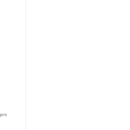
á
 pro