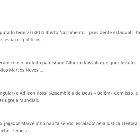
putado federal (SP) Gilberto Nascimento – presidente estadual – t
os espaços políticos …
eram com o prefeito paulistano Gilberto Kassab que quer levá-los
tólico Marcos Neves …
ngular) e Adilson Rossi (Assembléia de Deus – Belém). Com isso, a
es (igreja Mundial).
x-jogador Marcelinho não tá sendo ‘escalado’ pela Justiça Eleitoral
e Michel Temer).