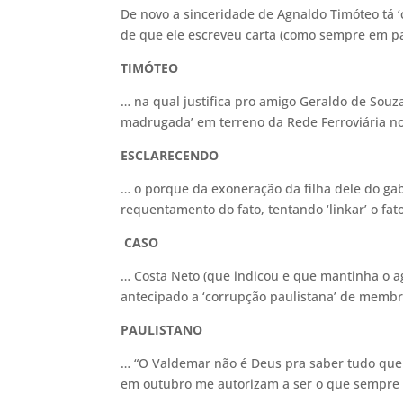
De novo a sinceridade de Agnaldo Timóteo tá ‘c
de que ele escreveu carta (como sempre em p
TIMÓTEO
… na qual justifica pro amigo Geraldo de Souz
madrugada’ em terreno da Rede Ferroviária no
ESCLARECENDO
… o porque da exoneração da filha dele do ga
requentamento do fato, tentando ‘linkar’ o fa
CASO
… Costa Neto (que indicou e que mantinha o a
antecipado a ‘corrupção paulistana’ de membr
PAULISTANO
… “O Valdemar não é Deus pra saber tudo que t
em outubro me autorizam a ser o que sempre 