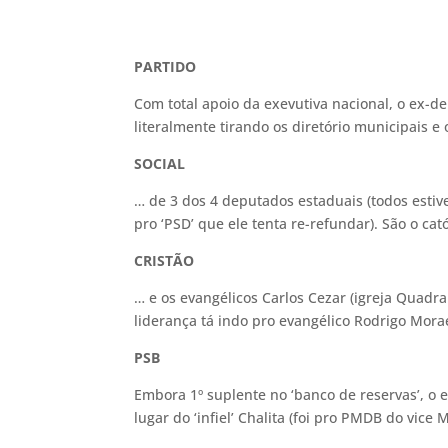
PARTIDO
Com total apoio da exevutiva nacional, o ex-de
literalmente tirando os diretório municipais e 
SOCIAL
… de 3 dos 4 deputados estaduais (todos estiv
pro ‘PSD’ que ele tenta re-refundar). São o ca
CRISTÃO
… e os evangélicos Carlos Cezar (igreja Quadra
liderança tá indo pro evangélico Rodrigo Mora
PSB
Embora 1º suplente no ‘banco de reservas’, o e
lugar do ‘infiel’ Chalita (foi pro PMDB do vic