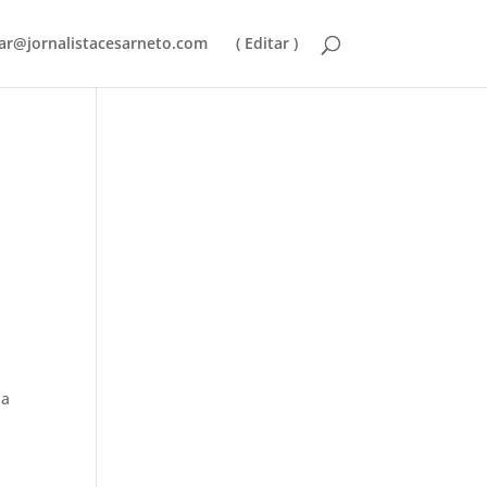
ar@jornalistacesarneto.com
( Editar )
ia