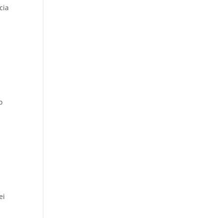
cia
o
ei