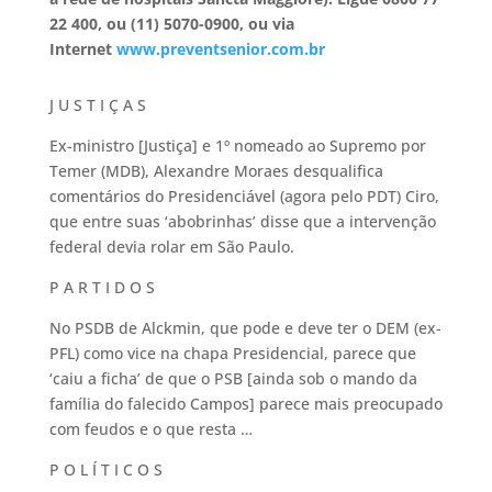
22 400, ou (11) 5070-0900, ou via
Internet
www.preventsenior.com.br
J U S T I Ç A S
Ex-ministro [Justiça] e 1º nomeado ao Supremo por
Temer (MDB), Alexandre Moraes desqualifica
comentários do Presidenciável (agora pelo PDT) Ciro,
que entre suas ‘abobrinhas’ disse que a intervenção
federal devia rolar em São Paulo.
P A R T I D O S
No PSDB de Alckmin, que pode e deve ter o DEM (ex-
PFL) como vice na chapa Presidencial, parece que
‘caiu a ficha’ de que o PSB [ainda sob o mando da
família do falecido Campos] parece mais preocupado
com feudos e o que resta …
P O L Í T I C O S