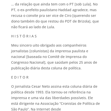
… da relação que ainda tem com o PT [sob Lula]. No
PT, o ex-prefeito paulistano Haddad agradece, mas
recusa o convite pra ser vice de Ciro [querendo ser
dono também do que restou do PDT de Brizola], que
não ficará ao lado de Lula.
H I S T Ó R I A S
Meu sincero uito obrigado aos companheiros
jornalistas [colunistas] da imprensa paulista e
nacional [baseada no Comitê de Imprensa do
Congresso Nacional], que saúdam pelos 25 anos de
publicação diária desta coluna de política.
E D I T O R
O jornalista Cesar Neto assina esta coluna diária de
política desde 1993. Ela tornou-se referência na
imprensa e uma via das liberdades possíveis. Ele
está dirigente na Associação “Cronistas de Política de
São Paulo”. Na Internet desde