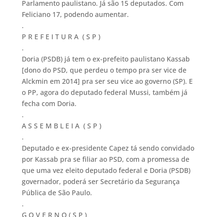
Parlamento paulistano. Já são 15 deputados. Com
Feliciano 17, podendo aumentar.
.
P R E F E I T U R A ( S P )
.
Doria (PSDB) já tem o ex-prefeito paulistano Kassab
[dono do PSD, que perdeu o tempo pra ser vice de
Alckmin em 2014] pra ser seu vice ao governo (SP). E
o PP, agora do deputado federal Mussi, também já
fecha com Doria.
.
A S S E M B L E I A ( S P )
.
Deputado e ex-presidente Capez tá sendo convidado
por Kassab pra se filiar ao PSD, com a promessa de
que uma vez eleito deputado federal e Doria (PSDB)
governador, poderá ser Secretário da Segurança
Pública de São Paulo.
.
G O V E R N O ( S P )