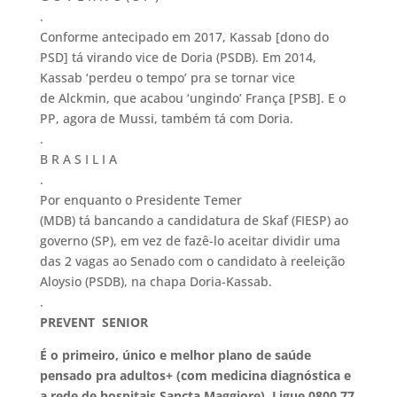
.
Conforme antecipado em 2017, Kassab [dono do
PSD] tá virando vice de Doria (PSDB). Em 2014,
Kassab ‘perdeu o tempo’ pra se tornar vice
de Alckmin, que acabou ‘ungindo’ França [PSB]. E o
PP, agora de Mussi, também tá com Doria.
.
B R A S I L I A
.
Por enquanto o Presidente Temer
(MDB) tá bancando a candidatura de Skaf (FIESP) ao
governo (SP), em vez de fazê-lo aceitar dividir uma
das 2 vagas ao Senado com o candidato à reeleição
Aloysio (PSDB), na chapa Doria-Kassab.
.
PREVENT SENIOR
É o primeiro, único e melhor plano de saúde
pensado pra adultos+ (com medicina diagnóstica e
a rede de hospitais Sancta Maggiore). Ligue 0800 77