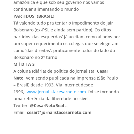
amazônica e que sob seu governo nós vamos
continuar alimentando o mundo
PARTIDOS (BRASIL)
Tá valendo tudo pra tentar o Impedimento de Jair
Bolsonaro (ex-PSL e ainda sem partido). Os ditos
partidos ‘das esquerdas’ já aceitam como aliados por
um super requerimento os colegas que se elegeram
como ‘das direitas’, praticamente todos do lado do
Bolsonaro no 2º turno
M Í D I A S
A coluna (diária) de política do jornalista
Cesar
Neto
vem sendo publicada na imprensa (São Paulo
– Brasil) desde 1993. Via Internet desde
1996,
www.jornalistacesarneto.com
foi se tornando
uma referência da liberdade possível.
Twitter
@CesarNetoReal
…
Email
cesar@jornalistacesarneto.com