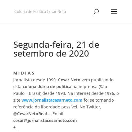
Segunda-feira, 21 de
setembro de 2020
M Í D I A S
Jornalista desde 1990,
Cesar Neto
vem publicando
esta
coluna diária de política
na imprensa (São
Paulo – Brasil) desde 1993. Na Internet desde 1996, o
site
www.jornalistacesarneto.com
foi se tornando
referência da liberdade possível. No Twitter,
@
CesarNetoReal
… Email
cesar@jornalistacesarneto.com
+