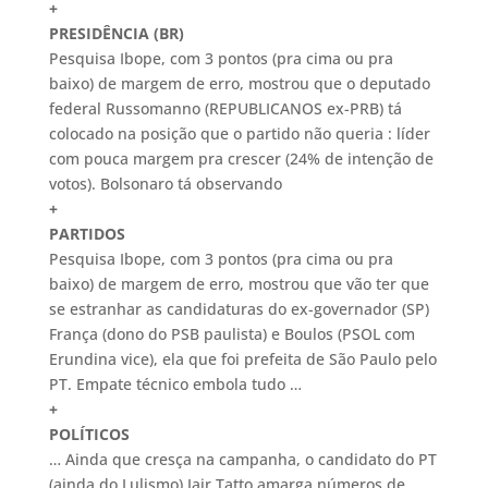
+
PRESIDÊNCIA (BR)
Pesquisa Ibope, com 3 pontos (pra cima ou pra
baixo) de margem de erro, mostrou que o deputado
federal Russomanno (REPUBLICANOS ex-PRB) tá
colocado na posição que o partido não queria : líder
com pouca margem pra crescer (24% de intenção de
votos). Bolsonaro tá observando
+
PARTIDOS
Pesquisa Ibope, com 3 pontos (pra cima ou pra
baixo) de margem de erro, mostrou que vão ter que
se estranhar as candidaturas do ex-governador (SP)
França (dono do PSB paulista) e Boulos (PSOL com
Erundina vice), ela que foi prefeita de São Paulo pelo
PT. Empate técnico embola tudo …
+
POLÍTICOS
… Ainda que cresça na campanha, o candidato do PT
(ainda do Lulismo) Jair Tatto amarga números de