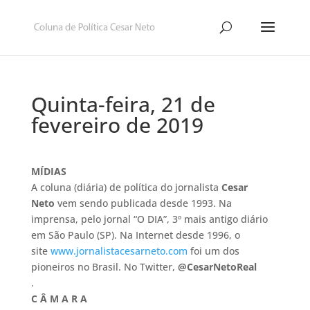
Quinta-feira, 21 de
fevereiro de 2019
MÍDIAS
A coluna (diária) de política do jornalista
Cesar
Neto
vem sendo publicada desde 1993. Na
imprensa, pelo jornal “O DIA”, 3º mais antigo diário
em São Paulo (SP). Na Internet desde 1996, o
site
www.jornalistacesarneto.com
foi um dos
pioneiros no Brasil. No Twitter,
@CesarNetoReal
.
C Â M A R A