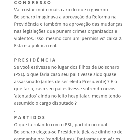
C O N G R E S S O
Vai custar muito mais caro do que o governo
Bolsonaro imaginava a aprovação da Reforma na
Previdência e também na aprovação das mudanças
nas legislações que punem crimes organizados e
violentos. Isso, mesmo com um ‘permissivo’ caixa 2.
Esta é a política real.
.
P R E S I D Ê N C I A
Se você estivesse no lugar dos filhos de Bolsonaro
(PSL), o que faria caso seu pai tivesse sido quase
assassinado (antes de ser eleito Presidente) ? E o
que faria, caso seu pai estivesse sofrendo novos
‘atentados’ ainda no leito hospitalar, mesmo tendo
assumido o cargo disputado ?
.
P A R T I D O S
O que tá rolando com o PSL, partido no qual
Bolsonaro elegeu-se Presidente (leia-se dinheiro de
campanha pra ‘candidaturas’ fantasmas em vários