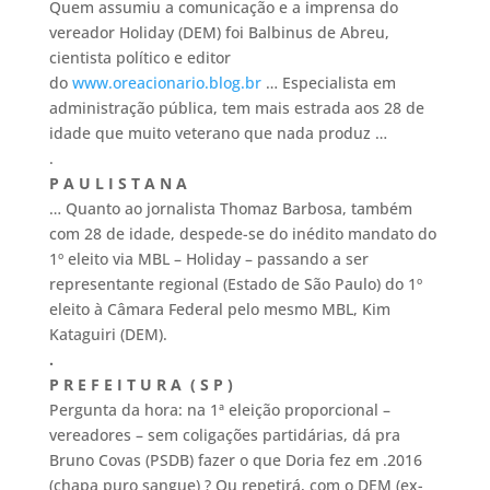
Quem assumiu a comunicação e a imprensa do
vereador Holiday (DEM) foi Balbinus de Abreu,
cientista político e editor
do
www.oreacionario.blog.br
… Especialista em
administração pública, tem mais estrada aos 28 de
idade que muito veterano que nada produz …
.
P A U L I S T A N A
… Quanto ao jornalista Thomaz Barbosa, também
com 28 de idade, despede-se do inédito mandato do
1º eleito via MBL – Holiday – passando a ser
representante regional (Estado de São Paulo) do 1º
eleito à Câmara Federal pelo mesmo MBL, Kim
Kataguiri (DEM).
.
P R E F E I T U R A ( S P )
Pergunta da hora: na 1ª eleição proporcional –
vereadores – sem coligações partidárias, dá pra
Bruno Covas (PSDB) fazer o que Doria fez em .2016
(chapa puro sangue) ? Ou repetirá, com o DEM (ex-