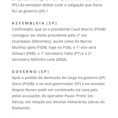
PFL) do vereador Milton Leite a coligação que Doria
fez ao governo (SP) ?
.
A S S E M B L E I A ( S P )
Confirmado, que se o presidente Cauê Macris (PSDB)
conseguir ser eleito presidente pela 2ª vez
(mandatos diferentes), assim como foi Barros
Munhoz (pelo PSDB, hoje no PSB), o 1º vice será
Gilmaci (PRB), o 1º Secretário Tatto (PT) e o 2º
Secretário Miltinho Leite (DEM).
.
G O V E R N O ( S P )
Após o pedido de demissão de cargo no governo (SP)
Doria (PSDB), o ex-vice-governador (SP) e ex-senador
Aloysio Nunes pode ser condenado via Lava-Jato,
pelas acusações do operador Paulo ‘Preto’ (ex-
Dersa), em relação aos desvios milionários (obras do
Rodoanel).
.