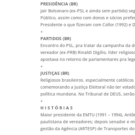
PRESIDÊNCIA (BR)
Jair Bolsonaro (ex-PSL e ainda sem partido) se
Público, assim como com donos e sócios prefer
Presidente o que fizeram com Collor (1992) e
+
PARTIDOS (BR)
Encontro do PSL, pra tratar da campanha da dep
vereador (ex-PRB) Rinaldi Digílio, líder relig
apostava no retorno de parlamentares pra leg
+
JUSTIÇAS (BR)
Religiosos brasileiros, especialmente católic
comemorando a Justiça Eleitoral não ter votad
política mundana. No Tribunal de DEUS, serã
+
H I S T Ó R I A S
Maior presidente da EMTU (1991 – 1994), Antô
paulistana de vereadores; depois senador e mi
gestão da Agência (ARTESP) de Transportes do