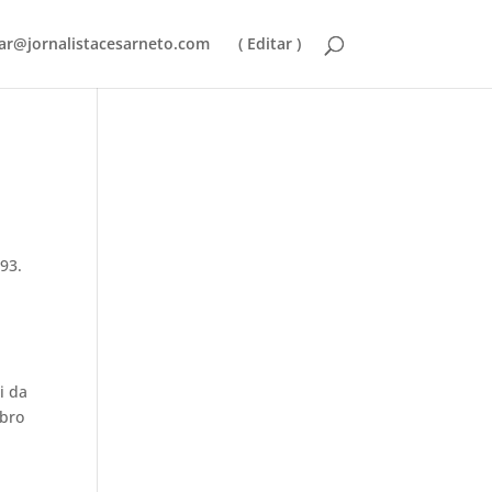
ar@jornalistacesarneto.com
( Editar )
93.
i da
mbro