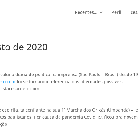
Recentes…
Perfil
ces
sto de 2020
oluna diária de política na imprensa (São Paulo – Brasil) desde 19
eto.com
foi se tornando referência das liberdades possíveis.
listacesarneto.com
 espírita, tá confiante na sua 1ª Marcha dos Orixás (Umbanda) – le
ntos paulistanos. Por causa da pandemia Covid 19, ficou pra nove
ição