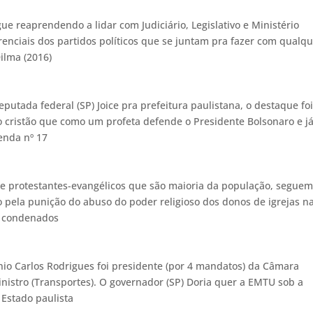
gue reaprendendo a lidar com Judiciário, Legislativo e Ministério
enciais dos partidos políticos que se juntam pra fazer com qualq
 Dilma (2016)
utada federal (SP) Joice pra prefeitura paulistana, o destaque foi
ioso cristão que como um profeta defende o Presidente Bolsonaro e j
enda nº 17
os e protestantes-evangélicos que são maioria da população, segue
o pela punição do abuso do poder religioso dos donos de igrejas n
o condenados
nio Carlos Rodrigues foi presidente (por 4 mandatos) da Câmara
nistro (Transportes). O governador (SP) Doria quer a EMTU sob a
 Estado paulista