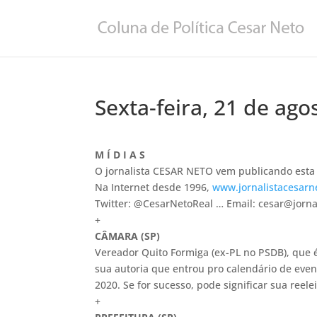
Sexta-feira, 21 de ago
M Í D I A S
O jornalista CESAR NETO vem publicando esta c
Na Internet desde 1996,
www.jornalistacesarn
Twitter: @CesarNetoReal … Email: cesar@jorna
+
CÂMARA (SP)
Vereador Quito Formiga (ex-PL no PSDB), que é
sua autoria que entrou pro calendário de eve
2020. Se for sucesso, pode significar sua reele
+