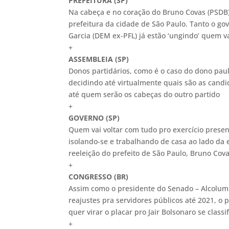
PREFEITURA (SP)
Na cabeça e no coração do Bruno Covas (PSDB) 
prefeitura da cidade de São Paulo. Tanto o g
Garcia (DEM ex-PFL) já estão ‘ungindo’ quem va
+
ASSEMBLEIA (SP)
Donos partidários, como é o caso do dono pau
decidindo até virtualmente quais são as candid
até quem serão os cabeças do outro partido
+
GOVERNO (SP)
Quem vai voltar com tudo pro exercício presen
isolando-se e trabalhando de casa ao lado da 
reeleição do prefeito de São Paulo, Bruno Cov
+
CONGRESSO (BR)
Assim como o presidente do Senado – Alcolumb
reajustes pra servidores públicos até 2021, o
quer virar o placar pro Jair Bolsonaro se classi
+