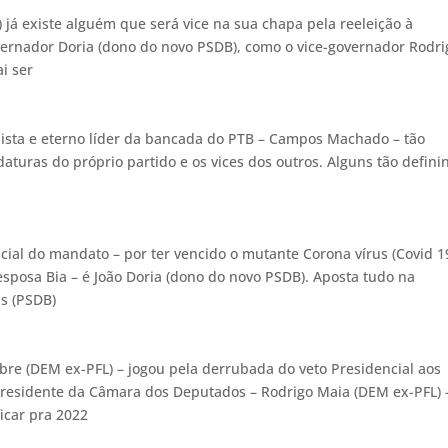
já existe alguém que será vice na sua chapa pela reeleição à
overnador Doria (dono do novo PSDB), como o vice-governador Rodri
i ser
lista e eterno líder da bancada do PTB – Campos Machado – tão
aturas do próprio partido e os vices dos outros. Alguns tão defini
cial do mandato – por ter vencido o mutante Corona vírus (Covid 1
esposa Bia – é João Doria (dono do novo PSDB). Aposta tudo na
as (PSDB)
re (DEM ex-PFL) – jogou pela derrubada do veto Presidencial aos
 presidente da Câmara dos Deputados – Rodrigo Maia (DEM ex-PFL) 
ficar pra 2022