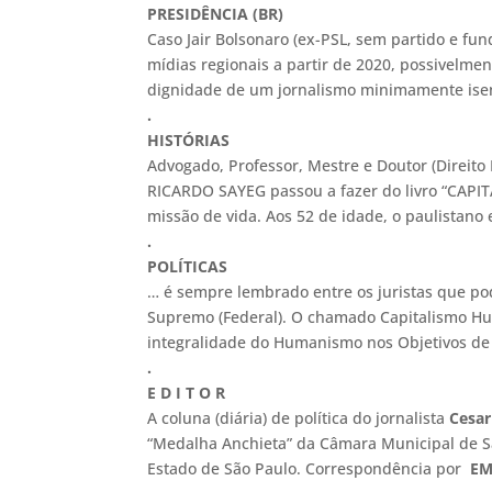
PRESIDÊNCIA (BR)
Caso Jair Bolsonaro (ex-PSL, sem partido e fu
mídias regionais a partir de 2020, possivelmen
dignidade de um jornalismo minimamente isen
.
HISTÓRIAS
Advogado, Professor, Mestre e Doutor (Direito
RICARDO SAYEG passou a fazer do livro “CAP
missão de vida. Aos 52 de idade, o paulistan
.
POLÍTICAS
… é sempre lembrado entre os juristas que po
Supremo (Federal). O chamado Capitalismo Hum
integralidade do Humanismo nos Objetivos d
.
E D I T O R
A coluna (diária) de política do jornalista
Cesar
“Medalha Anchieta” da Câmara Municipal de Sã
Estado de São Paulo. Correspondência por
EM