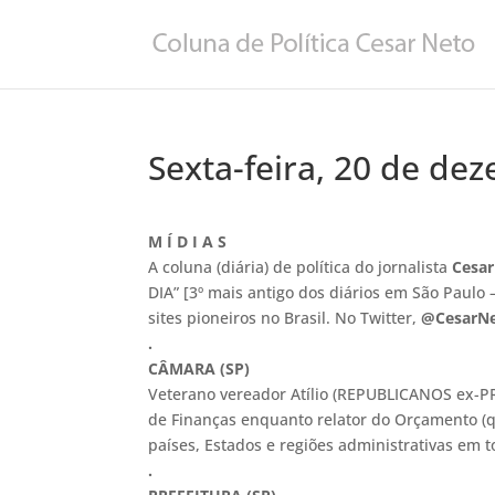
Sexta-feira, 20 de de
M Í D I A S
A coluna (diária) de política do jornalista
Cesar
DIA” [3º mais antigo dos diários em São Paulo 
sites pioneiros no Brasil. No Twitter,
@CesarNe
.
CÂMARA (SP)
Veterano vereador Atílio (REPUBLICANOS ex-PR
de Finanças enquanto relator do Orçamento (q
países, Estados e regiões administrativas em
.