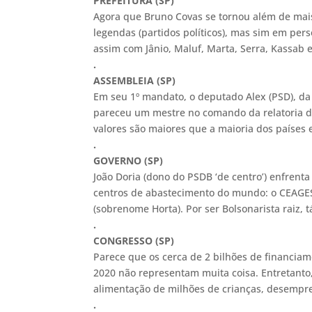
PREFEITURA (SP)
Agora que Bruno Covas se tornou além de mais 
legendas (partidos políticos), mas sim em pers
assim com Jânio, Maluf, Marta, Serra, Kassab 
.
ASSEMBLEIA (SP)
Em seu 1º mandato, o deputado Alex (PSD), d
pareceu um mestre no comando da relatoria d
valores são maiores que a maioria dos paíse
.
GOVERNO (SP)
João Doria (dono do PSDB ‘de centro’) enfren
centros de abastecimento do mundo: o CEAGESP
(sobrenome Horta). Por ser Bolsonarista raiz, 
.
CONGRESSO (SP)
Parece que os cerca de 2 bilhões de financiam
2020 não representam muita coisa. Entretanto,
alimentação de milhões de crianças, desempr
.