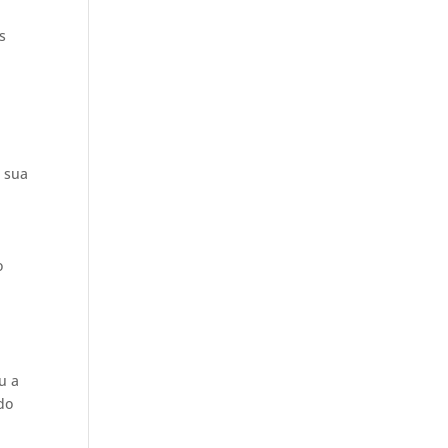
s
 sua
o
u a
do