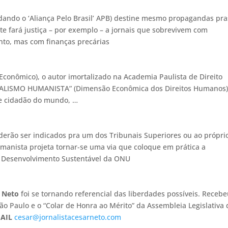
ndando o ‘Aliança Pelo Brasil’ APB) destine mesmo propagandas pra
te fará justiça – por exemplo – a jornais que sobrevivem com
to, mas com finanças precárias
 Econômico), o autor imortalizado na Academia Paulista de Direito
ITALISMO HUMANISTA” (Dimensão Econômica dos Direitos Humanos)
o e cidadão do mundo, …
derão ser indicados pra um dos Tribunais Superiores ou ao própri
anista projeta tornar-se uma via que coloque em prática a
e Desenvolvimento Sustentável da ONU
 Neto
foi se tornando referencial das liberdades possíveis. Recebe
o Paulo e o “Colar de Honra ao Mérito” da Assembleia Legislativa 
AIL
cesar@jornalistacesarneto.com