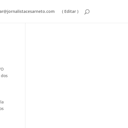
ar@jornalistacesarneto.com
( Editar )
“O
 dos
la
os