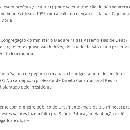
jovem prefeito (Século 21), pode valer a tradição de não votarem
onalidades (desde 1985 com a volta da eleição direta nas Capitais).
e Doria
a Congregação do ministério Madureira das Assembleias de Deus)
o Orçamento (quase 240 bilhões) do Estado de São Paulo pra 2020
s em todo o mundo
ta uma ‘salada de pepino com abacaxi’ indigesta num dos maiores
. No cardápio, o professor de Direito Constitucional Pedro
tá plantado pelo Presidente
ento com dinheiro público do Orçamento (mais de 3,6 trilhões) pra
 estes valores fazem falta pra Saúde, Educação, Habitação e até
egados e idosos