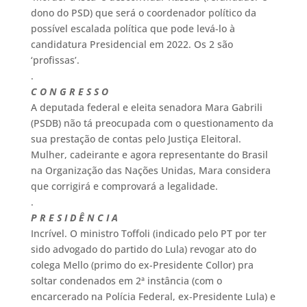
dono do PSD) que será o coordenador político da
possível escalada política que pode levá-lo à
candidatura Presidencial em 2022. Os 2 são
‘profissas’.
.
C O N G R E S S O
A deputada federal e eleita senadora Mara Gabrili
(PSDB) não tá preocupada com o questionamento da
sua prestação de contas pelo Justiça Eleitoral.
Mulher, cadeirante e agora representante do Brasil
na Organização das Nações Unidas, Mara considera
que corrigirá e comprovará a legalidade.
.
P R E S I D Ê N C I A
Incrível. O ministro Toffoli (indicado pelo PT por ter
sido advogado do partido do Lula) revogar ato do
colega Mello (primo do ex-Presidente Collor) pra
soltar condenados em 2ª instância (com o
encarcerado na Polícia Federal, ex-Presidente Lula) e