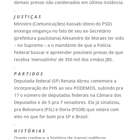
demais presos não condenados em última instância.
.
J U S T I Ç A S
Ministro (Comunicações) Kassab (dono do PSD)
enxerga vingança no fato de seu ex-Secretário
(prefeitura paulistana) Alexandre de Moraes ter sido
– no Supremo – a o mandante de que a Polícia
Federal buscar e apreender possíveis provas de que
recebia ‘mensalinho’ de 350 mil dos irmãos JBS.
.
P A R T I D O S
Deputada federal (SP) Renata Abreu comemora a
incorporação do PHS ao seu PODEMOS, subindo pra
17 o número de deputados federais na Câmara dos
Deputados e de 5 pra 7 senadores. Ela já sinalizou,
pra Bolsonaro (PSL) e Doria (PSDB) que votará com
eles no que for bom pra SP e Brasil.
.
H I S T Ó R I A S
Quem conhece a história de (raros) políticos