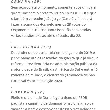
C Â M A R A ( S P )
Sem acordo até o momento, somente após um café
‘premium’ com o prefeito Bruno Covas (PSDB) é que
o também vereador João Jorge (Casa Civil) poderá
fazer a soma dos dos pelo menos 28 votos do
Orçamento 2019. Enquanto isso, tão convocadas
várias sessões extras até o sábado, dia 22.
.
P R E F E I T U R A ( S P )
Dependendo de como rolarem o orçamento 2019 e
principalmente os rescaldos da guerra que já virou a
reforma Previdenciária na administração pública da
maior cidade do Brasil, da América do Sul e entre 10
maiores do mundo, o eleitorado (9 milhões) de São
Paulo vai votar na eleição 2020.
.
G O V E R N O ( S P )
Eleito e diplomado Doria (agora dono do PSDB
paulista a caminho de dominar o nacional) não vai
‘morder a isca’ e desconvidar Kassab (refundador e