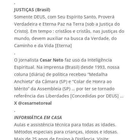
.
JUSTIÇAS (Brasil)
Somente DEUS, com Seu Espírito Santo, Proverá
Verdadeira e Eterna Paz na Terra [sob a Justiça do
Cristo]. Em tempo : cristãos e cristãs, nas justiças do
mundo, devem auxiliar na busca da Verdade, do
Caminho e da Vida [Eterna]
.
O jornalista
Cesar Neto
faz uso da Inteligência
Espiritual. Na imprensa (Brasil) desde 1993, nossa
coluna [diária] de política recebeu “Medalha
Anchieta” da Câmara (SP) e “Colar de Honra ao
Mérito” da Assembleia (SP) … por ter se tornado
referência das Liberdades [Concedidas por DEUS] …
X @cesarnetoreal
.
INFORMÁTICA EM CASA
Aulas e assistência técnica para todas as idades.
Métodos especiais para crianças, idosos e idosas.
Mais de 25 anos de Ensino à Distância. Visite