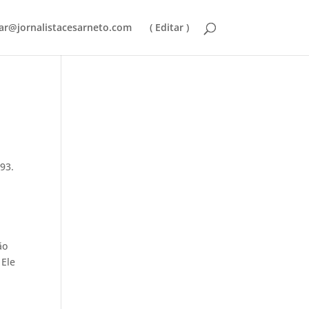
ar@jornalistacesarneto.com
( Editar )
93.
ão
 Ele