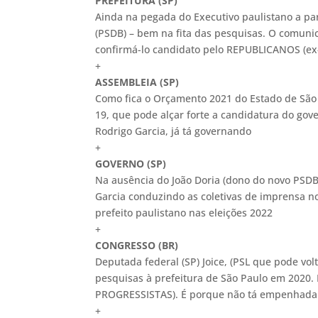
PREFEITURA (SP)
Ainda na pegada do Executivo paulistano a pa
(PSDB) – bem na fita das pesquisas. O comuni
confirmá-lo candidato pelo REPUBLICANOS (ex
+
ASSEMBLEIA (SP)
Como fica o Orçamento 2021 do Estado de São
19, que pode alçar forte a candidatura do gov
Rodrigo Garcia, já tá governando
+
GOVERNO (SP)
Na ausência do João Doria (dono do novo PSDB)
Garcia conduzindo as coletivas de imprensa no
prefeito paulistano nas eleições 2022
+
CONGRESSO (BR)
Deputada federal (SP) Joice, (PSL que pode vol
pesquisas à prefeitura de São Paulo em 2020. 
PROGRESSISTAS). É porque não tá empenhada
+