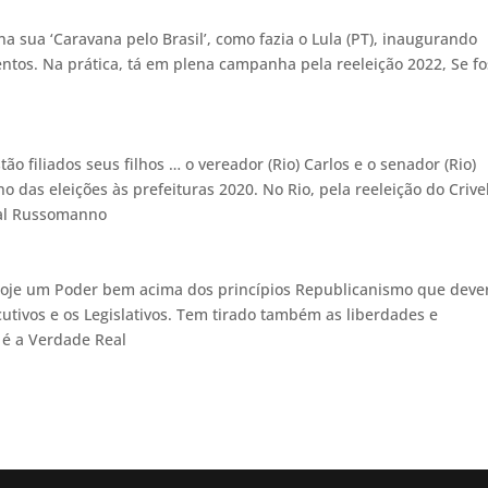
a sua ‘Caravana pelo Brasil’, como fazia o Lula (PT), inaugurando
ntos. Na prática, tá em plena campanha pela reeleição 2022, Se f
ão filiados seus filhos … o vereador (Rio) Carlos e o senador (Rio)
o das eleições às prefeituras 2020. No Rio, pela reeleição do Crivel
ral Russomanno
 hoje um Poder bem acima dos princípios Republicanismo que deve
cutivos e os Legislativos. Tem tirado também as liberdades e
 é a Verdade Real