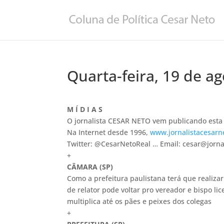
Quarta-feira, 19 de a
M Í D I A S
O jornalista CESAR NETO vem publicando esta c
Na Internet desde 1996,
www.jornalistacesarn
Twitter: @CesarNetoReal … Email: cesar@jorna
+
CÂMARA (SP)
Como a prefeitura paulistana terá que realiza
de relator pode voltar pro vereador e bispo li
multiplica até os pães e peixes dos colegas
+