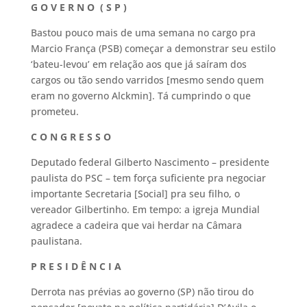
G O V E R N O ( S P )
Bastou pouco mais de uma semana no cargo pra
Marcio França (PSB) começar a demonstrar seu estilo
‘bateu-levou’ em relação aos que já saíram dos
cargos ou tão sendo varridos [mesmo sendo quem
eram no governo Alckmin]. Tá cumprindo o que
prometeu.
C O N G R E S S O
Deputado federal Gilberto Nascimento – presidente
paulista do PSC – tem força suficiente pra negociar
importante Secretaria [Social] pra seu filho, o
vereador Gilbertinho. Em tempo: a igreja Mundial
agradece a cadeira que vai herdar na Câmara
paulistana.
P R E S I D Ê N C I A
Derrota nas prévias ao governo (SP) não tirou do