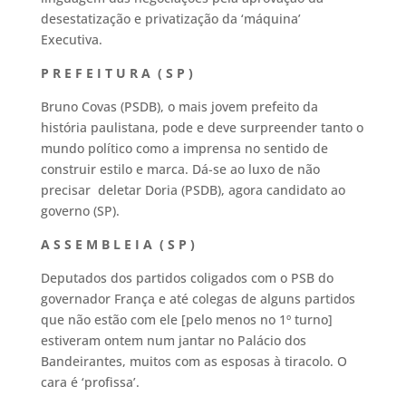
desestatização e privatização da ‘máquina’
Executiva.
P R E F E I T U R A ( S P )
Bruno Covas (PSDB), o mais jovem prefeito da
história paulistana, pode e deve surpreender tanto o
mundo político como a imprensa no sentido de
construir estilo e marca. Dá-se ao luxo de não
precisar deletar Doria (PSDB), agora candidato ao
governo (SP).
A S S E M B L E I A ( S P )
Deputados dos partidos coligados com o PSB do
governador França e até colegas de alguns partidos
que não estão com ele [pelo menos no 1º turno]
estiveram ontem num jantar no Palácio dos
Bandeirantes, muitos com as esposas à tiracolo. O
cara é ‘profissa’.