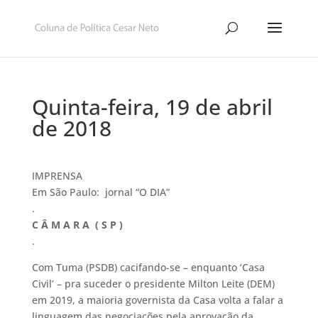
Quinta-feira, 19 de abril
de 2018
IMPRENSA
Em São Paulo: jornal “O DIA”
.
C Â M A R A ( S P )
.
Com Tuma (PSDB) cacifando-se – enquanto ‘Casa
Civil’ – pra suceder o presidente Milton Leite (DEM)
em 2019, a maioria governista da Casa volta a falar a
linguagem das negociações pela aprovação da