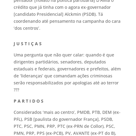
pensador [novato na política partidária] D’Avila o
crédito que já tinha com o agora ex-governador
[candidato Presidencial] Alckmin (PSDB). Tá
coordenando até pensamento na campanha do cara
‘dos centros’.
J U S T I Ç A S
Uma pergunta que não quer calar: quando é que
dirigentes partidários, senadores, deputados
estaduais e federais, governadores e prefeitos, além
de ‘lideranças’ que comandam ações criminosas
serão responsabilizados por apologias até ao terror
???
P A R T I D O S
Considerados ‘mais ao centro’, PMDB, PTB, DEM (ex-
PFL), PSB [paulista do governador França], PSDB,
PTC, PSC, PMN, PRP, PTC (ex-PRN de Collor), PSC,
PMN, PRP, PPS (ex-PCB), PV, AVANTE (ex-PT do B),