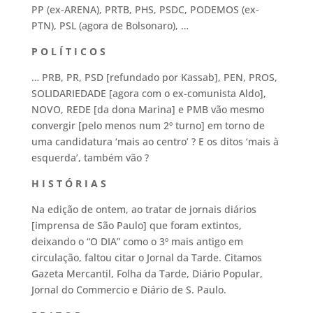
PP (ex-ARENA), PRTB, PHS, PSDC, PODEMOS (ex-
PTN), PSL (agora de Bolsonaro), …
P O L Í T I C O S
… PRB, PR, PSD [refundado por Kassab], PEN, PROS,
SOLIDARIEDADE [agora com o ex-comunista Aldo],
NOVO, REDE [da dona Marina] e PMB vão mesmo
convergir [pelo menos num 2º turno] em torno de
uma candidatura ‘mais ao centro’ ? E os ditos ‘mais à
esquerda’, também vão ?
H I S T Ó R I A S
Na edição de ontem, ao tratar de jornais diários
[imprensa de São Paulo] que foram extintos,
deixando o “O DIA” como o 3º mais antigo em
circulação, faltou citar o Jornal da Tarde. Citamos
Gazeta Mercantil, Folha da Tarde, Diário Popular,
Jornal do Commercio e Diário de S. Paulo.