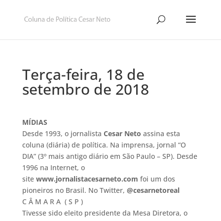
Terça-feira, 18 de
setembro de 2018
MÍDIAS
Desde 1993, o jornalista
Cesar Neto
assina esta
coluna (diária) de política. Na imprensa, jornal “O
DIA” (3º mais antigo diário em São Paulo – SP). Desde
1996 na Internet, o
site
www.jornalistacesarneto.com
foi um dos
pioneiros no Brasil. No Twitter,
@cesarnetoreal
C Â M A R A ( S P )
Tivesse sido eleito presidente da Mesa Diretora, o