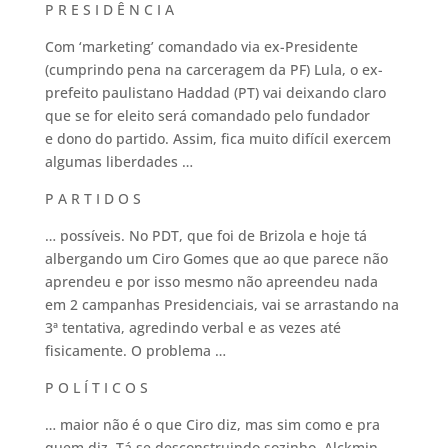
P R E S I D Ê N C I A
Com ‘marketing’ comandado via ex-Presidente
(cumprindo pena na carceragem da PF) Lula, o ex-
prefeito paulistano Haddad (PT) vai deixando claro
que se for eleito será comandado pelo fundador
e dono do partido. Assim, fica muito difícil exercem
algumas liberdades …
P A R T I D O S
… possíveis. No PDT, que foi de Brizola e hoje tá
albergando um Ciro Gomes que ao que parece não
aprendeu e por isso mesmo não apreendeu nada
em 2 campanhas Presidenciais, vai se arrastando na
3ª tentativa, agredindo verbal e as vezes até
fisicamente. O problema …
P O L Í T I C O S
… maior não é o que Ciro diz, mas sim como e pra
quem diz. Tá se desconstruindo sozinho. Alckmin,