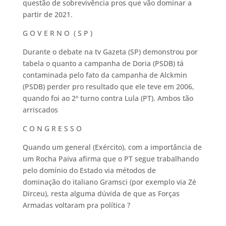
questão de sobrevivência pros que vão dominar a
partir de 2021.
G O V E R N O ( S P )
Durante o debate na tv Gazeta (SP) demonstrou por
tabela o quanto a campanha de Doria (PSDB) tá
contaminada pelo fato da campanha de Alckmin
(PSDB) perder pro resultado que ele teve em 2006,
quando foi ao 2º turno contra Lula (PT). Ambos tão
arriscados
C O N G R E S S O
Quando um general (Exército), com a importância de
um Rocha Paiva afirma que o PT segue trabalhando
pelo domínio do Estado via métodos de
dominação do italiano Gramsci (por exemplo via Zé
Dirceu), resta alguma dúvida de que as Forças
Armadas voltaram pra política ?