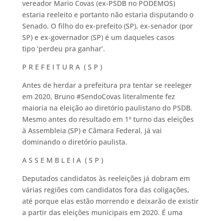
vereador Mario Covas (ex-PSDB no PODEMOS)
estaria reeleito e portanto não estaria disputando o
Senado. O filho do ex-prefeito (SP), ex-senador (por
SP) e ex-governador (SP) é um daqueles casos
tipo ‘perdeu pra ganhar’.
P R E F E I T U R A ( S P )
Antes de herdar a prefeitura pra tentar se reeleger
em 2020, Bruno #SendoCovas literalmente fez
maioria na eleição ao diretório paulistano do PSDB.
Mesmo antes do resultado em 1º turno das eleições
à Assembleia (SP) e Câmara Federal, já vai
dominando o diretório paulista.
A S S E M B L E I A ( S P )
Deputados candidatos às reeleições já dobram em
várias regiões com candidatos fora das coligações,
até porque elas estão morrendo e deixarão de existir
a partir das eleições municipais em 2020. É uma