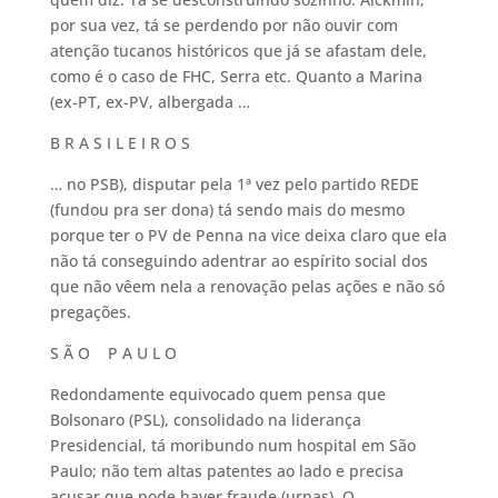
por sua vez, tá se perdendo por não ouvir com
atenção tucanos históricos que já se afastam dele,
como é o caso de FHC, Serra etc. Quanto a Marina
(ex-PT, ex-PV, albergada …
B R A S I L E I R O S
… no PSB), disputar pela 1ª vez pelo partido REDE
(fundou pra ser dona) tá sendo mais do mesmo
porque ter o PV de Penna na vice deixa claro que ela
não tá conseguindo adentrar ao espírito social dos
que não vêem nela a renovação pelas ações e não só
pregações.
S Ã O P A U L O
Redondamente equivocado quem pensa que
Bolsonaro (PSL), consolidado na liderança
Presidencial, tá moribundo num hospital em São
Paulo; não tem altas patentes ao lado e precisa
acusar que pode haver fraude (urnas). O