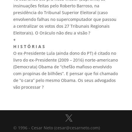
insinuações feitas pelo Roberto Barroso, na
presidência do Tribunal Superior Eleitoral (caso
envolvendo falhas no supercomputador que passou
a centralizar os votos dos 27 Tribunais Regionais
Eleitorais). O Oráculo não deu a visão ?
+
H I S T Ó R I A S
O ex-Presidente Lula (ainda dono do PT) é citado no
livro do ex-Presidente (2009 – 2016) norte-americano
(Democrata) Obama de “chefão mafioso envolvido
com propinas de bilhões”. E pensar que foi chamado
de “o cara” pelo mesmo Obama. Os seus advogados
vão processar ?
© 1996 - Cesar Neto (cesar@cesarneto.com)