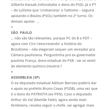
Gilberto Kassab (refundador e dono do PSD). Já o PT
– do Lulismo que ‘cristianizou’ o Tattismo – seguirá
apoiando o Boulos (PSOL) também no 2º turno. Os
demais apoios …
+
SÃO PAULO
… não são tão relevantes, porque PC do B e PDT –
agora com Ciro ‘reescrevendo’ a história do
Brizolismo – não elegeram sequer um vereador pra
Câmara paulistana. Perguntinha pro ex-governador
paulista França, dono estadual do PSB : vai se vestir
de elemento químico (neutro) ?
+
ASSEMBLEIA (SP)
O ex-deputado estadual Adilson Barroso poderá dar
o apoio ao prefeito Bruno Covas (PSDB), uma vez que
é o dono do PATRIOTA (ex-PEN). Caso o deputado
Arthur do Val (Mamãe Falei), agora ainda mais
fenômeno, resolva seguir o chefe, vai agregar mais