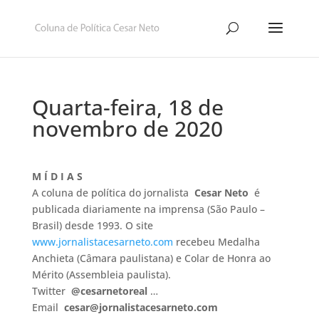
Quarta-feira, 18 de
novembro de 2020
M Í D I A S
A coluna de política do jornalista
Cesar Neto
é
publicada diariamente na imprensa (São Paulo –
Brasil) desde 1993. O site
www.jornalistacesarneto.com
recebeu Medalha
Anchieta (Câmara paulistana) e Colar de Honra ao
Mérito (Assembleia paulista).
Twitter
@cesarnetoreal
…
Email
cesar@jornalistacesarneto.com