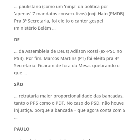
… paulistano (como um ‘ninja’ da política por
‘apenas’ 7 mandatos consecutivos) Jooji Hato (PMDB).
Pra 3ª Secretaria, foi eleito o cantor gospel
(ministério Belém …
DE
… da Assembleia de Deus) Adilson Rossi (ex-PSC no
PSB). Por fim, Marcos Martins (PT) foi eleito pra 4ª
Secretaria. Ficaram de fora da Mesa, quebrando o
que …
SÃO
… retrataria maior proporcionalidade das bancadas,
tanto o PPS como o PDT. No caso do PSD, não houve
injustiça, porque a bancada – que agora conta com 5
…
PAULO