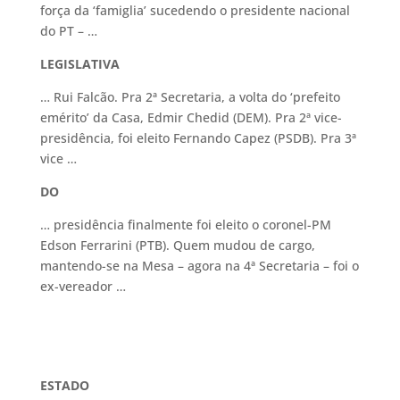
força da ‘famiglia’ sucedendo o presidente nacional
do PT – …
LEGISLATIVA
… Rui Falcão. Pra 2ª Secretaria, a volta do ‘prefeito
emérito’ da Casa, Edmir Chedid (DEM). Pra 2ª vice-
presidência, foi eleito Fernando Capez (PSDB). Pra 3ª
vice …
DO
… presidência finalmente foi eleito o coronel-PM
Edson Ferrarini (PTB). Quem mudou de cargo,
mantendo-se na Mesa – agora na 4ª Secretaria – foi o
ex-vereador …
ESTADO