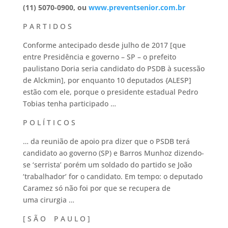
(11) 5070-0900, ou
www.preventsenior.com.br
P A R T I D O S
Conforme antecipado desde julho de 2017 [que
entre Presidência e governo – SP – o prefeito
paulistano Doria seria candidato do PSDB à sucessão
de Alckmin], por enquanto 10 deputados {ALESP]
estão com ele, porque o presidente estadual Pedro
Tobias tenha participado …
P O L Í T I C O S
… da reunião de apoio pra dizer que o PSDB terá
candidato ao governo (SP) e Barros Munhoz dizendo-
se ‘serrista’ porém um soldado do partido se João
‘trabalhador’ for o candidato. Em tempo: o deputado
Caramez só não foi por que se recupera de
uma cirurgia …
[ S Ã O P A U L O ]