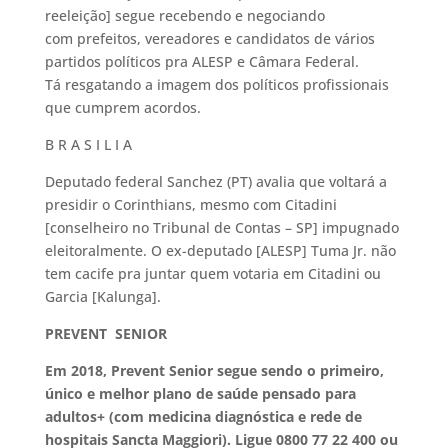
reeleição] segue recebendo e negociando
com prefeitos, vereadores e candidatos de vários
partidos políticos pra ALESP e Câmara Federal.
Tá resgatando a imagem dos políticos profissionais
que cumprem acordos.
B R A S I L I A
Deputado federal Sanchez (PT) avalia que voltará a
presidir o Corinthians, mesmo com Citadini
[conselheiro no Tribunal de Contas – SP] impugnado
eleitoralmente. O ex-deputado [ALESP] Tuma Jr. não
tem cacife pra juntar quem votaria em Citadini ou
Garcia [Kalunga].
PREVENT SENIOR
Em 2018, Prevent Senior segue sendo o primeiro,
único e melhor plano de saúde pensado para
adultos+ (
com medicina diagnóstica e rede de
hospitais Sancta Maggiori). Ligue 0800 77 22 400 ou