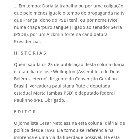
… Em tempo: Doria já trabalha ou por uma coligação
que pelo menos iguale o tempo de propaganda na tv
que França [dono do PSB] terá, ou por nome [vice
numa chapa ‘puro sangue’] ligado ao senador Serra
(PSDB), por um Alckmin forte na candidatura
Presidencial.
H I S T Ó R I A S
Quem saúda os 25 de publicação desta coluna diária
é a família de José Wellington [Assembleia de Deus –
Belém – ‘eterno’ dirigente da Convenção Geral no
Brasil]: vereadora paulistana Rute e deputada
estadual Marta [ambas PSD] e deputado federal
Paulinho (PR). Obrigado.
E D I T O R
O jornalista Cesar Neto assina esta coluna [diária] de
política desde 1993. Ela tornou-se referência na
imprensa e uma via da liberdade possível. Ele está