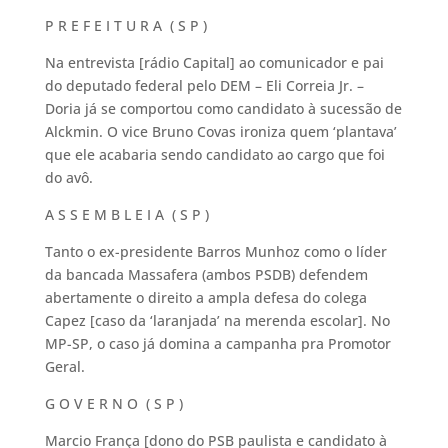
P R E F E I T U R A ( S P )
Na entrevista [rádio Capital] ao comunicador e pai
do deputado federal pelo DEM – Eli Correia Jr. –
Doria já se comportou como candidato à sucessão de
Alckmin. O vice Bruno Covas ironiza quem ‘plantava’
que ele acabaria sendo candidato ao cargo que foi
do avô.
A S S E M B L E I A ( S P )
Tanto o ex-presidente Barros Munhoz como o líder
da bancada Massafera (ambos PSDB) defendem
abertamente o direito a ampla defesa do colega
Capez [caso da ‘laranjada’ na merenda escolar]. No
MP-SP, o caso já domina a campanha pra Promotor
Geral.
G O V E R N O ( S P )
Marcio França [dono do PSB paulista e candidato à