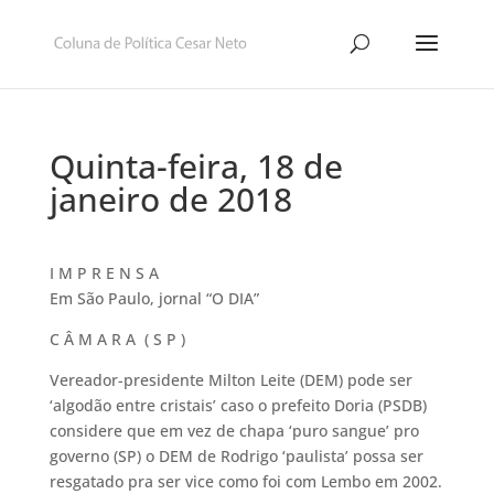
Quinta-feira, 18 de
janeiro de 2018
I M P R E N S A
Em São Paulo, jornal “O DIA”
C Â M A R A ( S P )
Vereador-presidente Milton Leite (DEM) pode ser
‘algodão entre cristais’ caso o prefeito Doria (PSDB)
considere que em vez de chapa ‘puro sangue’ pro
governo (SP) o DEM de Rodrigo ‘paulista’ possa ser
resgatado pra ser vice como foi com Lembo em 2002.