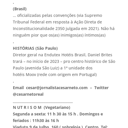
.
(Brasil)
… oficializadas pelas convenções (via Supremo
Tribunal Federal em resposta à Ação Direta de
Inconstitucionalidade 2350 julgada em 2021). Não há
ninguém pior que os(as) inimigos(as) íntimos(as)
.
HISTÓRIAS (São Paulo)
Diretor geral na Endutex Hotéis Brasil, Daniel Brites
trará – no início de 2023 – pro centro histórico de São
Paulo (avenida São Luiz) a 1ª unidade dos
hotéis Moov (rede com origem em Portugal)
.
Email cesar@jornalistacesarneto.com – Twitter
@cesarnetoreal
___________________________________
N UT R I S O M (Vegetariano)
Segunda a sexta: 11 h 30 às 15 h . Domingos e
feriados : 11h30 às 16 h
Viaduto 9 de Julho, 160 ( sobreloja ), Centro. Tel: