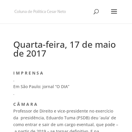
Quarta-feira, 17 de maio
de 2017
I M P R E N S A
.
Em São Paulo: jornal “O DIA”
.
C Â M A R A
Professor de Direito e vice-presidente no exercício
da presidência, Eduardo Tuma (PSDB) deu ‘aula’ de
como entrar e sair de um cargo eventual, que pode –
a partir de 2019 – se tornar definitivo. E na …