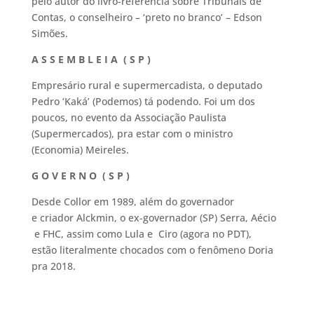
pelo autor do livro-referência sobre Tribunais de
Contas, o conselheiro – ‘preto no branco’ – Edson
Simões.
A S S E M B L E I A ( S P )
Empresário rural e supermercadista, o deputado
Pedro ‘Kaká’ (Podemos) tá podendo. Foi um dos
poucos, no evento da Associação Paulista
(Supermercados), pra estar com o ministro
(Economia) Meireles.
G O V E R N O ( S P )
Desde Collor em 1989, além do governador
e criador Alckmin, o ex-governador (SP) Serra, Aécio
e FHC, assim como Lula e Ciro (agora no PDT),
estão literalmente chocados com o fenômeno Doria
pra 2018.