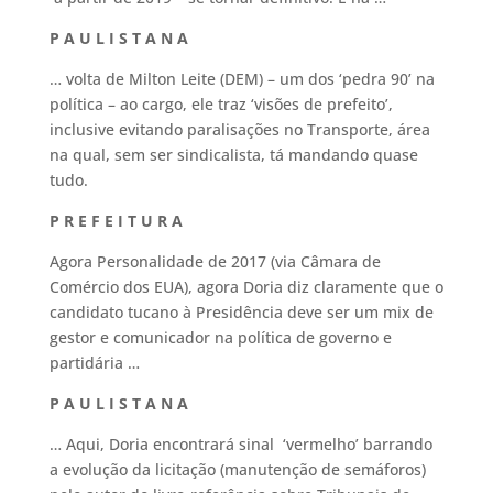
P A U L I S T A N A
… volta de Milton Leite (DEM) – um dos ‘pedra 90’ na
política – ao cargo, ele traz ‘visões de prefeito’,
inclusive evitando paralisações no Transporte, área
na qual, sem ser sindicalista, tá mandando quase
tudo.
P R E F E I T U R A
Agora Personalidade de 2017 (via Câmara de
Comércio dos EUA), agora Doria diz claramente que o
candidato tucano à Presidência deve ser um mix de
gestor e comunicador na política de governo e
partidária …
P A U L I S T A N A
… Aqui, Doria encontrará sinal ‘vermelho’ barrando
a evolução da licitação (manutenção de semáforos)