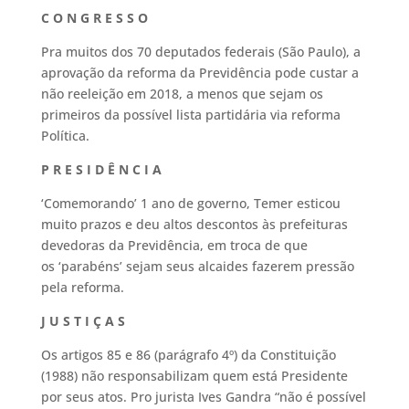
C O N G R E S S O
Pra muitos dos 70 deputados federais (São Paulo), a
aprovação da reforma da Previdência pode custar a
não reeleição em 2018, a menos que sejam os
primeiros da possível lista partidária via reforma
Política.
P R E S I D Ê N C I A
‘Comemorando’ 1 ano de governo, Temer esticou
muito prazos e deu altos descontos às prefeituras
devedoras da Previdência, em troca de que
os ‘parabéns’ sejam seus alcaides fazerem pressão
pela reforma.
J U S T I Ç A S
Os artigos 85 e 86 (parágrafo 4º) da Constituição
(1988) não responsabilizam quem está Presidente
por seus atos. Pro jurista Ives Gandra “não é possível