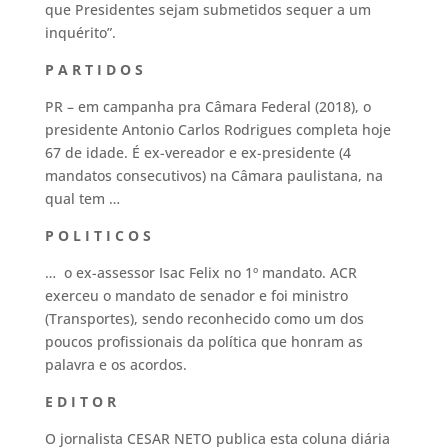
que Presidentes sejam submetidos sequer a um
inquérito”.
P A R T I D O S
PR – em campanha pra Câmara Federal (2018), o
presidente Antonio Carlos Rodrigues completa hoje
67 de idade. É ex-vereador e ex-presidente (4
mandatos consecutivos) na Câmara paulistana, na
qual tem …
P O L I T I C O S
… o ex-assessor Isac Felix no 1º mandato. ACR
exerceu o mandato de senador e foi ministro
(Transportes), sendo reconhecido como um dos
poucos profissionais da política que honram as
palavra e os acordos.
E D I T O R
O jornalista CESAR NETO publica esta coluna diária