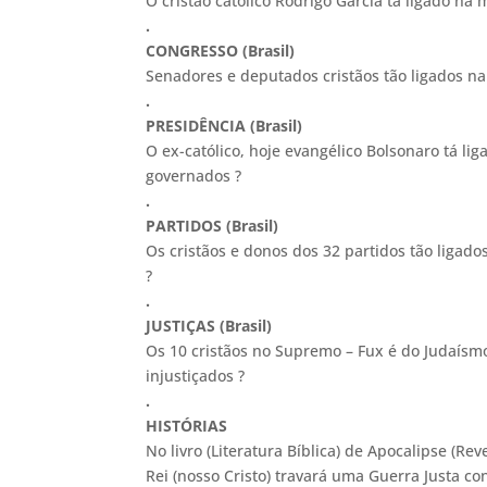
O cristão católico Rodrigo Garcia tá ligado na 
.
CONGRESSO (Brasil)
Senadores e deputados cristãos tão ligados na m
.
PRESIDÊNCIA (Brasil)
O ex-católico, hoje evangélico Bolsonaro tá lig
governados ?
.
PARTIDOS (Brasil)
Os cristãos e donos dos 32 partidos tão ligados
?
.
JUSTIÇAS (Brasil)
Os 10 cristãos no Supremo – Fux é do Judaísmo 
injustiçados ?
.
HISTÓRIAS
No livro (Literatura Bíblica) de Apocalipse (Rev
Rei (nosso Cristo) travará uma Guerra Justa co