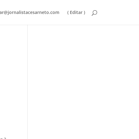
ar@jornalistacesarneto.com
( Editar )