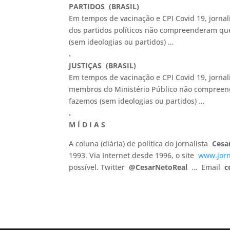
PARTIDOS (BRASIL)
Em tempos de vacinação e CPI Covid 19, jornal
dos partidos políticos não compreenderam que
(sem ideologias ou partidos) …
.
JUSTIÇAS (BRASIL)
Em tempos de vacinação e CPI Covid 19, jorna
membros do Ministério Público não compreend
fazemos (sem ideologias ou partidos) …
.
M Í D I A S
A coluna (diária) de política do jornalista
Cesa
1993. Via Internet desde 1996, o site
www.jorn
possível. Twitter
@CesarNetoReal
… Email
c