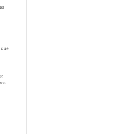
das
o que
s;
mos