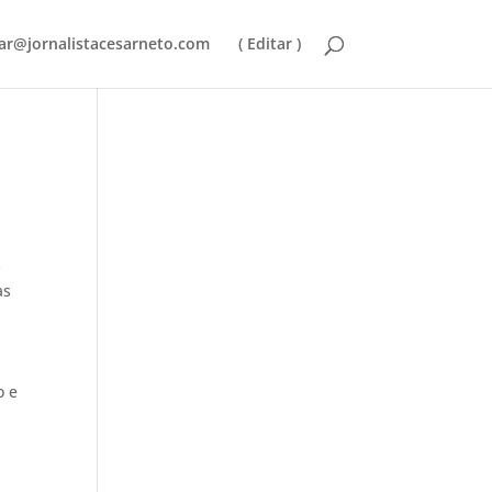
ar@jornalistacesarneto.com
( Editar )
s
as
o e