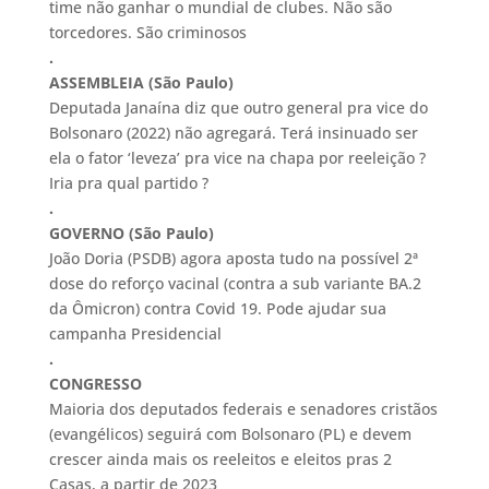
time não ganhar o mundial de clubes. Não são
torcedores. São criminosos
.
ASSEMBLEIA (São Paulo)
Deputada Janaína diz que outro general pra vice do
Bolsonaro (2022) não agregará. Terá insinuado ser
ela o fator ‘leveza’ pra vice na chapa por reeleição ?
Iria pra qual partido ?
.
GOVERNO (São Paulo)
João Doria (PSDB) agora aposta tudo na possível 2ª
dose do reforço vacinal (contra a sub variante BA.2
da Ômicron) contra Covid 19. Pode ajudar sua
campanha Presidencial
.
CONGRESSO
Maioria dos deputados federais e senadores cristãos
(evangélicos) seguirá com Bolsonaro (PL) e devem
crescer ainda mais os reeleitos e eleitos pras 2
Casas, a partir de 2023