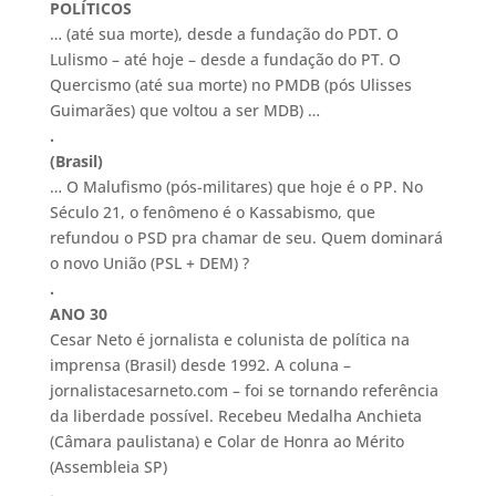
POLÍTICOS
… (até sua morte), desde a fundação do PDT. O
Lulismo – até hoje – desde a fundação do PT. O
Quercismo (até sua morte) no PMDB (pós Ulisses
Guimarães) que voltou a ser MDB) …
.
(Brasil)
… O Malufismo (pós-militares) que hoje é o PP. No
Século 21, o fenômeno é o Kassabismo, que
refundou o PSD pra chamar de seu. Quem dominará
o novo União (PSL + DEM) ?
.
ANO 30
Cesar Neto é jornalista e colunista de política na
imprensa (Brasil) desde 1992. A coluna –
jornalistacesarneto.com – foi se tornando referência
da liberdade possível. Recebeu Medalha Anchieta
(Câmara paulistana) e Colar de Honra ao Mérito
(Assembleia SP)
.