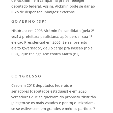
de Alckmin], em campanha pra se reeleger
deputado federal. Assim, Alckmin pode se dar ao
luxo de dispensar ‘inimigos’ externos.
G O V E R N O ( S P )
Histórias: em 2008 Alckmin foi candidato [pela 2ª
vez] à prefeitura paulistana, após perder sua 1ª
eleição Presidencial em 2006. Serra, prefeito
eleito governador, deu o cargo pra Kassab [hoje
PSD], que reelegeu-se contra Marta (PT).
C O N G R E S S O
Caso em 2018 deputados federais e
senadores [deputados estaduais] e em 2020
vereadores que se queixam do proposto ‘distritão’
[elegem-se os mais votados e ponto] queixariam-
se se estivessem em grandes e médios partidos ?