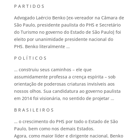
P A R T I D O S
Advogado Laércio Benko [ex-vereador na Câmara de
São Paulo, presidente paulista do PHS e Secretário
do Turismo no governo do Estado de São Paulo] foi
eleito por unanimidade presidente nacional do
PHS. Benko literalmente …
P O L Í T I C O S
… construiu seus caminhos – ele que
assumidamente professa a crença espírita – sob
orientação de poderosas criaturas invisíveis aos
nossos olhos. Sua candidatura ao governo paulista
em 2014 foi visionária, no sentido de projetar …
B R A S I L E I R O S
… o crescimento do PHS por todo o Estado de São
Paulo, bem como nos demais Estados.
Agora, como maior líder e dirigente nacional, Benko