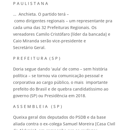
P A U L I S T A N A
… Anchieta. O partido terá –
como dirigentes regionais – um representante pra
cada uma das 32 Prefeituras Regionais. Os
vereadores Camilo Cristófaro [líder da bancada] e
Caio Miranda serão vice-presidente e
Secretário Geral.
P R E F E I T U R A ( S P )
Doria segue dando ‘aula’ de como – sem história
política – se tornou via comunicação pessoal e
corporativa ao cargo público, o mais importante
prefeito do Brasil e de quebra candidatíssimo ao
governo (SP) ou Presidência em 2018.
A S S E M B L E I A ( S P )
Queixa geral dos deputados do PSDB e da base
aliada contra o ex-colega Samuel Moreira [Casa Civil