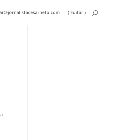
ar@jornalistacesarneto.com
( Editar )
ia