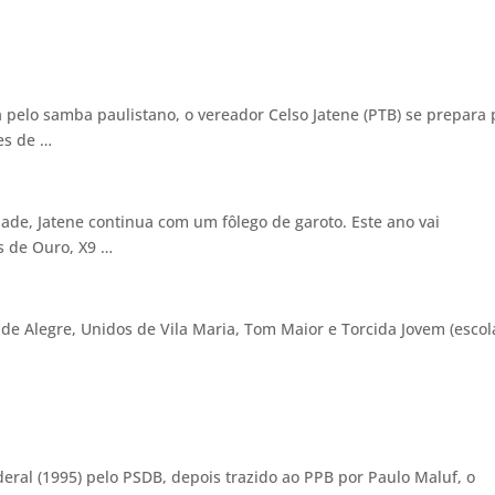
a pelo samba paulistano, o vereador Celso Jatene (PTB) se prepara 
les de …
ade, Jatene continua com um fôlego de garoto. Este ano vai
sas de Ouro, X9 …
de Alegre, Unidos de Vila Maria, Tom Maior e Torcida Jovem (escol
ral (1995) pelo PSDB, depois trazido ao PPB por Paulo Maluf, o