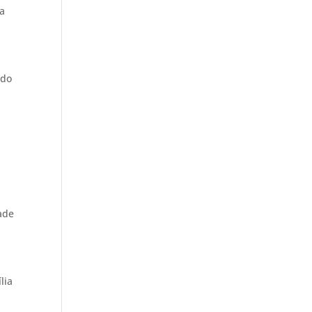
ça
 do
ade
lia