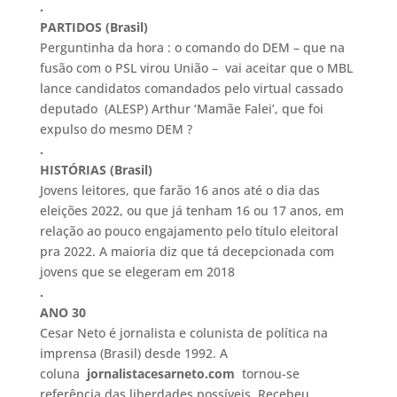
.
PARTIDOS (Brasil)
Perguntinha da hora : o comando do DEM – que na
fusão com o PSL virou União – vai aceitar que o MBL
lance candidatos comandados pelo virtual cassado
deputado (ALESP) Arthur ‘Mamãe Falei’, que foi
expulso do mesmo DEM ?
.
HISTÓRIAS (Brasil)
Jovens leitores, que farão 16 anos até o dia das
eleições 2022, ou que já tenham 16 ou 17 anos, em
relação ao pouco engajamento pelo título eleitoral
pra 2022. A maioria diz que tá decepcionada com
jovens que se elegeram em 2018
.
ANO 30
Cesar Neto é jornalista e colunista de política na
imprensa (Brasil) desde 1992. A
coluna
jornalistacesarneto.com
tornou-se
referência das liberdades possíveis. Recebeu