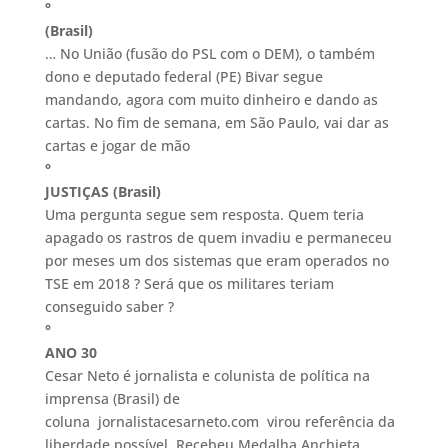
°
(Brasil)
… No União (fusão do PSL com o DEM), o também
dono e deputado federal (PE) Bivar segue
mandando, agora com muito dinheiro e dando as
cartas. No fim de semana, em São Paulo, vai dar as
cartas e jogar de mão
°
JUSTIÇAS (Brasil)
Uma pergunta segue sem resposta. Quem teria
apagado os rastros de quem invadiu e permaneceu
por meses um dos sistemas que eram operados no
TSE em 2018 ? Será que os militares teriam
conseguido saber ?
°
ANO 30
Cesar Neto é jornalista e colunista de política na
imprensa (Brasil) de
coluna jornalistacesarneto.com virou referência da
liberdade possível. Recebeu Medalha Anchieta