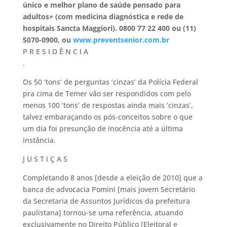
único e melhor plano de saúde pensado para
adultos+ (
com medicina diagnóstica e rede de
hospitais Sancta Maggiori). 0800 77 22 400 ou (11)
5070-0900, ou
www.preventsenior.com.br
P R E S I D Ê N C I A
.
Os 50 ‘tons’ de perguntas ‘cinzas’ da Polícia Federal
pra cima de Temer vão ser respondidos com pelo
menos 100 ‘tons’ de respostas ainda mais ‘cinzas’,
talvez embaraçando os pós-conceitos sobre o que
um dia foi presunção de inocência até a última
instância.
J U S T I Ç A S
Completando 8 anos [desde a eleição de 2010] que a
banca de advocacia Pomini [mais jovem Secretário
da Secretaria de Assuntos Jurídicos da prefeitura
paulistana] tornou-se uma referência, atuando
exclusivamente no Direito Público [Eleitoral e