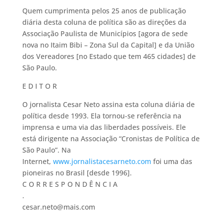
Quem cumprimenta pelos 25 anos de publicação
diária desta coluna de política são as direções da
Associação Paulista de Municípios [agora de sede
nova no Itaim Bibi – Zona Sul da Capital] e da União
dos Vereadores [no Estado que tem 465 cidades] de
São Paulo.
E D I T O R
O jornalista Cesar Neto assina esta coluna diária de
política desde 1993. Ela tornou-se referência na
imprensa e uma via das liberdades possíveis. Ele
está dirigente na Associação “Cronistas de Política de
São Paulo”. Na
Internet,
www.jornalistacesarneto.com
foi uma das
pioneiras no Brasil [desde 1996].
C O R R E S P O N D Ê N C I A
.
cesar.neto@mais.com