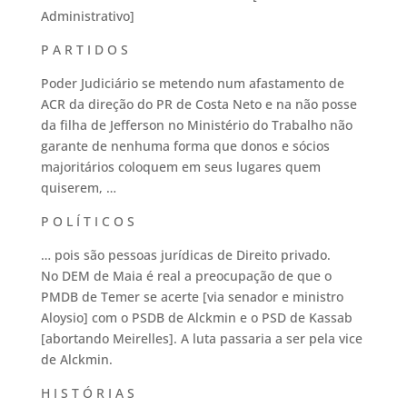
Administrativo]
P A R T I D O S
Poder Judiciário se metendo num afastamento de
ACR da direção do PR de Costa Neto e na não posse
da filha de Jefferson no Ministério do Trabalho não
garante de nenhuma forma que donos e sócios
majoritários coloquem em seus lugares quem
quiserem, …
P O L Í T I C O S
… pois são pessoas jurídicas de Direito privado.
No DEM de Maia é real a preocupação de que o
PMDB de Temer se acerte [via senador e ministro
Aloysio] com o PSDB de Alckmin e o PSD de Kassab
[abortando Meirelles]. A luta passaria a ser pela vice
de Alckmin.
H I S T Ó R I A S