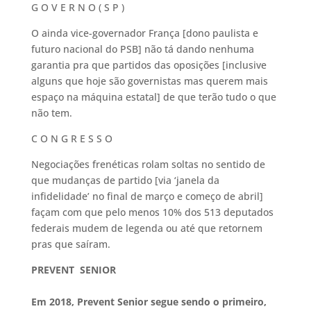
G O V E R N O ( S P )
O ainda vice-governador França [dono paulista e
futuro nacional do PSB] não tá dando nenhuma
garantia pra que partidos das oposições [inclusive
alguns que hoje são governistas mas querem mais
espaço na máquina estatal] de que terão tudo o que
não tem.
C O N G R E S S O
Negociações frenéticas rolam soltas no sentido de
que mudanças de partido [via ‘janela da
infidelidade’ no final de março e começo de abril]
façam com que pelo menos 10% dos 513 deputados
federais mudem de legenda ou até que retornem
pras que saíram.
PREVENT SENIOR
Em 2018, Prevent Senior segue sendo o primeiro,