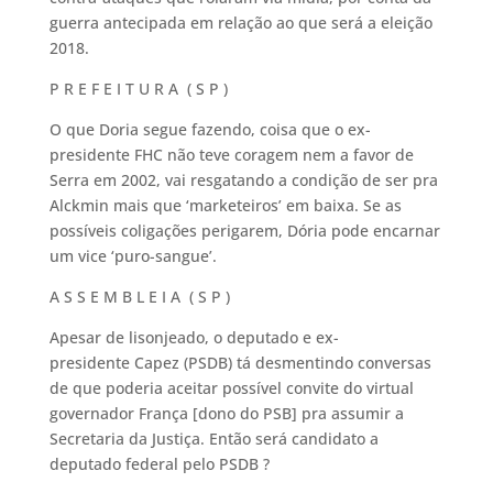
guerra antecipada em relação ao que será a eleição
2018.
P R E F E I T U R A ( S P )
O que Doria segue fazendo, coisa que o ex-
presidente FHC não teve coragem nem a favor de
Serra em 2002, vai resgatando a condição de ser pra
Alckmin mais que ‘marketeiros’ em baixa. Se as
possíveis coligações perigarem, Dória pode encarnar
um vice ‘puro-sangue’.
A S S E M B L E I A ( S P )
Apesar de lisonjeado, o deputado e ex-
presidente Capez (PSDB) tá desmentindo conversas
de que poderia aceitar possível convite do virtual
governador França [dono do PSB] pra assumir a
Secretaria da Justiça. Então será candidato a
deputado federal pelo PSDB ?