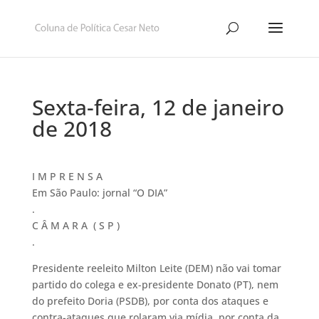
Sexta-feira, 12 de janeiro
de 2018
I M P R E N S A
Em São Paulo: jornal “O DIA”
.
C Â M A R A ( S P )
.
Presidente reeleito Milton Leite (DEM) não vai tomar
partido do colega e ex-presidente Donato (PT), nem
do prefeito Doria (PSDB), por conta dos ataques e
contra-ataques que rolaram via mídia, por conta da