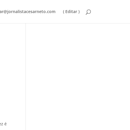
ar@jornalistacesarneto.com
( Editar )
ez é