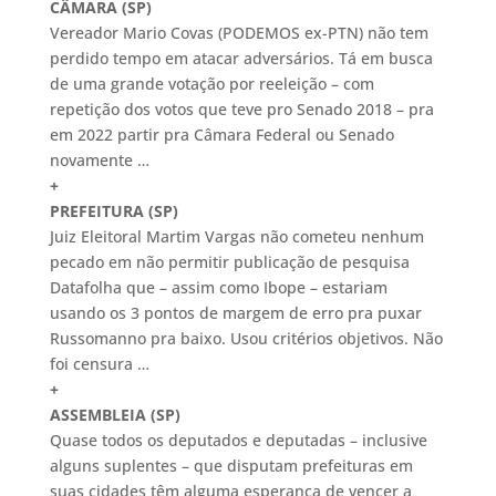
CÂMARA (SP)
Vereador Mario Covas (PODEMOS ex-PTN) não tem
perdido tempo em atacar adversários. Tá em busca
de uma grande votação por reeleição – com
repetição dos votos que teve pro Senado 2018 – pra
em 2022 partir pra Câmara Federal ou Senado
novamente …
+
PREFEITURA (SP)
Juiz Eleitoral Martim Vargas não cometeu nenhum
pecado em não permitir publicação de pesquisa
Datafolha que – assim como Ibope – estariam
usando os 3 pontos de margem de erro pra puxar
Russomanno pra baixo. Usou critérios objetivos. Não
foi censura …
+
ASSEMBLEIA (SP)
Quase todos os deputados e deputadas – inclusive
alguns suplentes – que disputam prefeituras em
suas cidades têm alguma esperança de vencer a