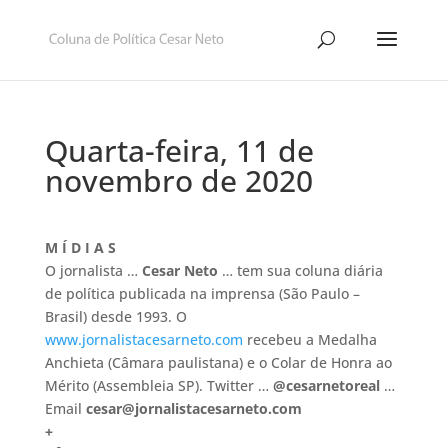
Quarta-feira, 11 de
novembro de 2020
M Í D I A S
O jornalista …
Cesar Neto
… tem sua coluna diária
de política publicada na imprensa (São Paulo –
Brasil) desde 1993. O
www.jornalistacesarneto.com
recebeu a Medalha
Anchieta (Câmara paulistana) e o Colar de Honra ao
Mérito (Assembleia SP). Twitter …
@cesarnetoreal
…
Email
cesar@jornalistacesarneto.com
+