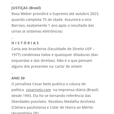
.
JUSTIÇAS (Brasil)
Rosa Weber presidirá o Supremo até outubro 2023,
quando completa 75 de idade. Assumirá o vice
Barroso, exatamente 1 ano após o resultado das
urnas (e sistemas eletrônicos)
.
H I S T Ó R I A S
Carta aos brasileiros (Faculdade de Direito USP –
1977) condenava todos e quaisquer ditaduras (das
esquerdas e das direitas). Não é o que pensam
alguns dos presentes na ‘carta’ de ontem
.
ANO 30
O jornalista Cesar Neto publica a coluna de
política
c
esarneto.com
na imprensa diária (Brasil)
desde 1993. Ela foi se tornando referência das
liberdades possíveis. Recebeu Medalha Anchieta
(Câmara paulistana) e Colar de Honra ao Mérito
(Assembleia SP)