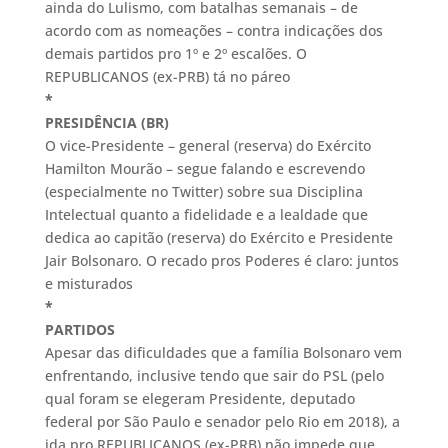
ainda do Lulismo, com batalhas semanais – de
acordo com as nomeações – contra indicações dos
demais partidos pro 1º e 2º escalões. O
REPUBLICANOS (ex-PRB) tá no páreo
*
PRESIDÊNCIA (BR)
O vice-Presidente – general (reserva) do Exército
Hamilton Mourão – segue falando e escrevendo
(especialmente no Twitter) sobre sua Disciplina
Intelectual quanto a fidelidade e a lealdade que
dedica ao capitão (reserva) do Exército e Presidente
Jair Bolsonaro. O recado pros Poderes é claro: juntos
e misturados
*
PARTIDOS
Apesar das dificuldades que a família Bolsonaro vem
enfrentando, inclusive tendo que sair do PSL (pelo
qual foram se elegeram Presidente, deputado
federal por São Paulo e senador pelo Rio em 2018), a
ida pro REPUBLICANOS (ex-PRB) não impede que