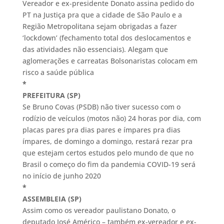
Vereador e ex-presidente Donato assina pedido do
PT na Justiça pra que a cidade de São Paulo e a
Região Metropolitana sejam obrigadas a fazer
‘lockdown’ (fechamento total dos deslocamentos e
das atividades não essenciais). Alegam que
aglomerações e carreatas Bolsonaristas colocam em
risco a saúde pública
*
PR
EFEITURA (SP)
Se Bruno Covas (PSDB) não tiver sucesso com o
rodízio de veículos (motos não) 24 horas por dia, com
placas pares pra dias pares e ímpares pra dias
ímpares, de domingo a domingo, restará rezar pra
que estejam certos estudos pelo mundo de que no
Brasil o começo do fim da pandemia COVID-19 será
no início de junho 2020
*
ASSEMBLEIA (SP)
Assim como os vereador paulistano Donato, o
deputado José Américo – também ex-vereador e ex-