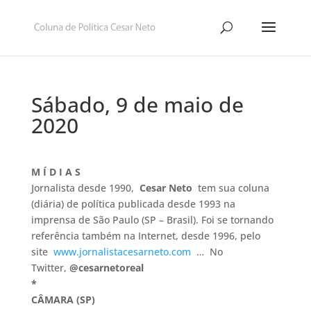
Sábado, 9 de maio de
2020
M Í D I A S
Jornalista desde 1990,
Cesar Neto
tem sua coluna
(diária) de política publicada desde 1993 na
imprensa de São Paulo (SP – Brasil). Foi se tornando
referência também na Internet, desde 1996, pelo
site
www.jornalistacesarneto.com
… No
Twitter,
@cesarnetoreal
*
CÂMARA (SP)